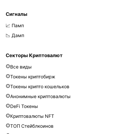
Сигналы
📈 Памп
📉 Дамп
Секторы Криптовалют
Все виды
Токены криптобирж
Токены крипто кошельков
Анонимные криптовалюты
DeFi Токены
Криптовалюты NFT
ТОП Стейблкоинов