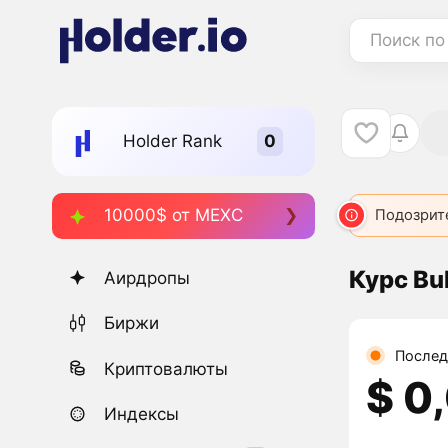
Поиск по
Holder Rank
10000$ от MEXC
BULL
2602
BULL
5242
BULL
6078
Подозрит
BUL
Курс Bul
Аирдропы
Биржи
Послед
Криптовалюты
$ 0
Индексы