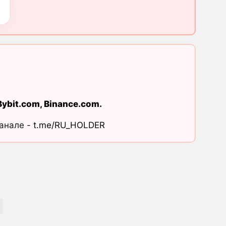
Bybit.com
,
Binance.com
.
канале -
t.me/RU_HOLDER