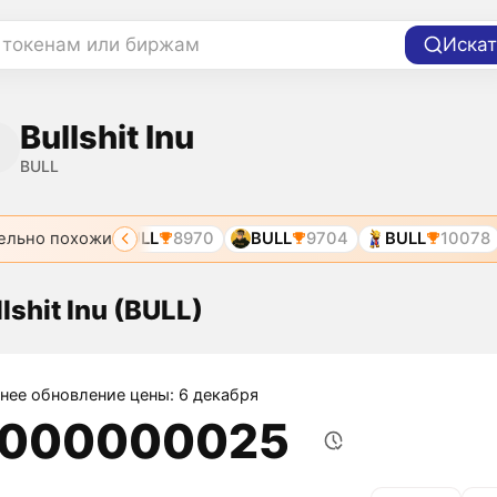
 токенам или биржам
Искат
Bullshit Inu
BULL
ельно похожи
L
7232
BULL
8970
BULL
9704
BULL
10078
lshit Inu (BULL)
нее обновление цены: 6 декабря
,000000025