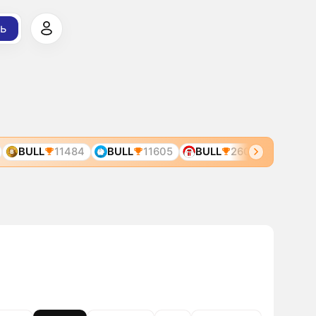
ь
BULL
11484
BULL
11605
BULL
2602
BULL
52