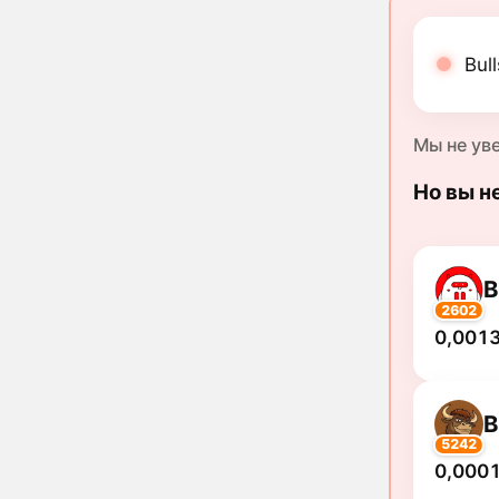
Bul
Мы не ув
Но вы н
B
2602
0,0013
B
5242
0,0001