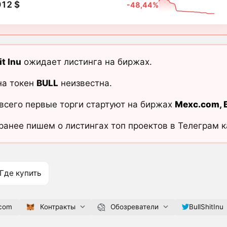
012 $
-48,44%
it Inu
ожидает листинга на биржах.
на токен
BULL
неизвестна.
всего первые торги стартуют на биржах
Mexc.com
,
ранее пишем о листингах топ проектов в Телеграм 
Где купить
.com
Контракты
Обозреватели
BullShitInu