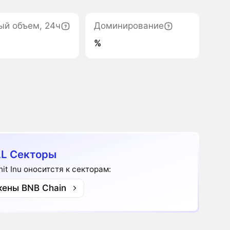
ый объем, 24ч
Доминирование
%
L Секторы
hit Inu оноситстя к секторам:
кены BNB Chain