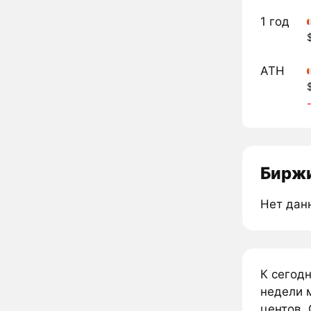
1 год
ATH
Биржи
Нет дан
К сегодн
недели м
центов. 