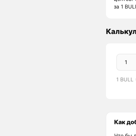
за 1 BUL
Калькул
1 BULL
Как доб
Что бы 