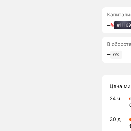
Капитали
‒
%
#1116
В оборот
‒
0%
Цена ми
24 ч
30 д