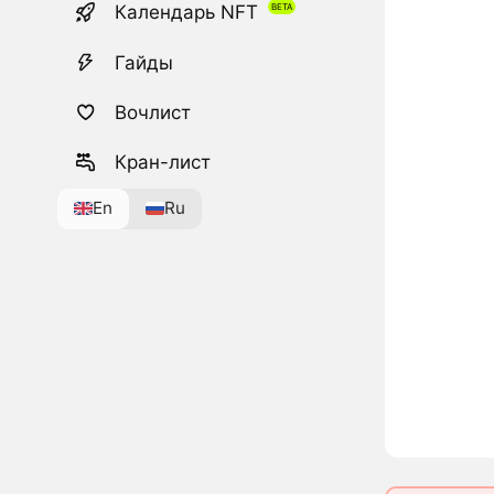
Календарь NFT
Гайды
Вочлист
Кран-лист
En
Ru