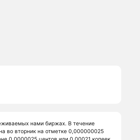
слеживаемых нами биржах. В течение
ана во вторник на отметке 0,000000025
зоне 0,0000025 центов или 0,00021 копеек