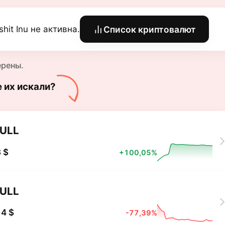
lshit Inu не активна.
Список криптовалют
ерены.
е их искали?
ULL
 $
+100,05%
ULL
4 $
-77,39%