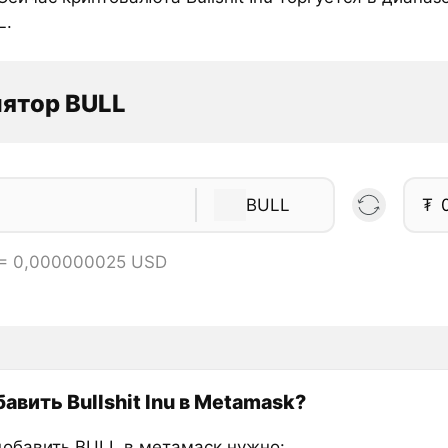
L.
ятор BULL
BULL
₮
 = 0,000000025 USD
авить Bullshit Inu в Metamask?
добавить BULL в метамаск нужно: