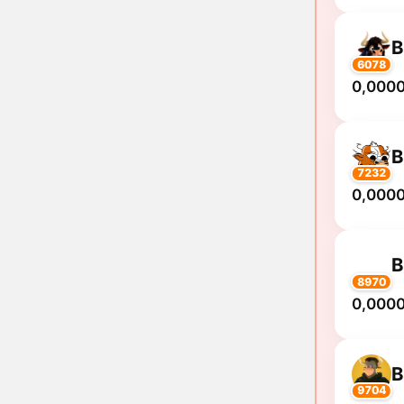
B
6078
0,000
B
7232
0,000
B
8970
0,000
B
9704