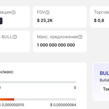
зация
FDV
Торгов
$ 25,2K
$ 0,8
9
е BULL
Макс. предложение
1 000 000 000 000
н/макс
BUL
Bulls
0
0
То
$ 0,000000015
$ 0,000000064