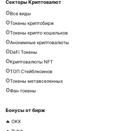
Секторы Криптовалют
Все виды
Токены криптобирж
Токены крипто кошельков
Анонимные криптовалюты
DeFi Токены
Криптовалюты NFT
ТОП Стейблкоинов
Токены метавселенных
Фан токены
Бонусы от бирж
🔥 OKX