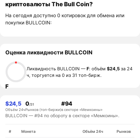
криптовалюты The Bull Coin?
На сегодня доступно 0 котировок для обмена или
покупки BULLCOIN:
Оценка ликвидности BULLCOIN
Ликвидность BULLCOIN —
F
: объём
$24,5
за 24
ч, торгуется на 0 из 31 топ-бирж.
F
$24,5
0
#94
/31
Объём 24ч
Рынков (топ-биржи)
в секторе «Мемкоины»
BULLCOIN — #94 по обороту в секторе «Мемкоины».
#
Монета
Объём 24ч
Рынков