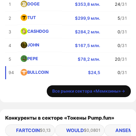
DOGE
1
$353,8 млн.
24
/31
TUT
2
$299,9 млн.
5
/31
CASHDOG
3
$284,2 млн.
0
/31
JOHN
4
$167,5 млн.
0
/31
PEPE
5
$78,2 млн.
20
/31
BULLCOIN
94
$24,5
0
/31
Все рынки сектора «Мемкоины»
Конкуренты в секторе «Токены Pump.fun»
FARTCOIN
WOULD
ANSEM
$0,13
$0,0801
$