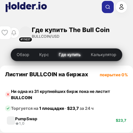
Где купить The Bull Coin
BULLCOIN/USD
#11637
Обзор
Курс
Где купить
Калькулятор
Листинг BULLCOIN на биржах
покрытие 0%
Ни одна из 31 крупнейших бирж пока не листит
BULLCOIN
Торгуется на
1 площадке
·
$23,7
за 24 ч
PumpSwap
$23,7
1,0