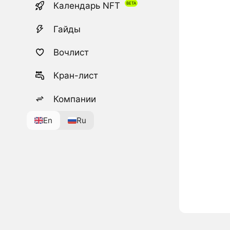
Календарь NFT
Гайды
Вочлист
Кран-лист
Компании
En
Ru