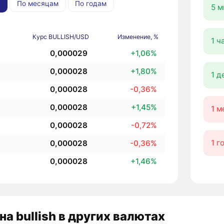
По месяцам
По годам
5 м
Курс BULLISH/USD
Изменение, %
1 ч
0,000029
+1,06%
0,000028
+1,80%
1 д
0,000028
-0,36%
0,000028
+1,45%
1 м
0,000028
-0,72%
1 г
0,000028
-0,36%
0,000028
+1,46%
на bullish в других валютах