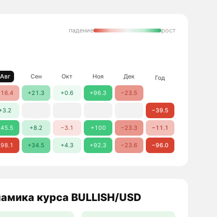
падение
рост
Авг
Сен
Окт
Ноя
Дек
Год
16.4
+21.3
+0.6
+96.3
−23.5
+3.2
−39.5
45.5
+8.2
−3.1
+100
−23.3
−11.1
98.1
+34.5
+4.3
+92.3
−23.6
−96.0
амика курса BULLISH/USD