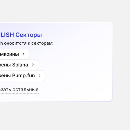
LISH Секторы
ish оноситстя к секторам:
мкоины
кены Solana
кены Pump.fun
зать остальные