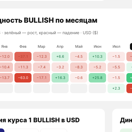
дность
BULLISH
по месяцам
 ·
зелёный — рост, красный — падение
· USD ($)
Янв
Фев
Мар
Апр
Май
Июн
Июл
−12.0
−37.1
−12.3
+6.6
−4.5
+10.3
−1.5
−
−10.4
−11.3
−7.4
−3.2
−8.3
−5.2
−5.5
−13.7
−63.0
−17.1
+16.3
−0.6
+25.8
−1.5
+
+2.3
−
я курса 1 BULLISH в USD
Дин