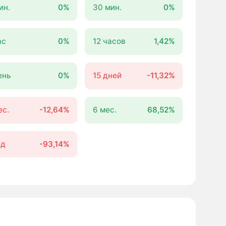
ин.
0%
30 мин.
0%
ас
0%
12 часов
1,42%
ень
0%
15 дней
-11,32%
ес.
-12,64%
6 мес.
68,52%
од
-93,14%