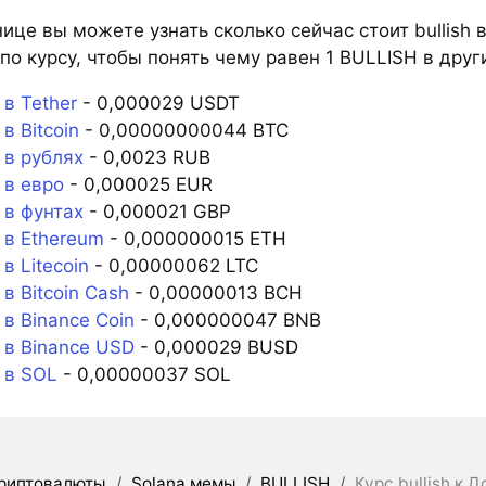
ице вы можете узнать сколько сейчас стоит bullish 
по курсу, чтобы понять чему равен 1 BULLISH в друг
в Tether
- 0,000029 USDT
в Bitcoin
- 0,00000000044 BTC
 в рублях
- 0,0023 RUB
 в евро
- 0,000025 EUR
 в фунтах
- 0,000021 GBP
 в Ethereum
- 0,000000015 ETH
в Litecoin
- 0,00000062 LTC
в Bitcoin Cash
- 0,00000013 BCH
в Binance Coin
- 0,000000047 BNB
 в Binance USD
- 0,000029 BUSD
 в SOL
- 0,00000037 SOL
риптовалюты
/
Solana мемы
/
BULLISH
/
Курс bullish к 