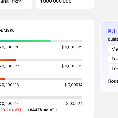
1 000 000 000
 495
100%
н/макс
BUL
bull
$ 0,000028
$ 0,000029
Ме
То
$ 0,000027
$ 0,000035
То
Пока
$ 0,000018
$ 0,00014
$ 0,000014
$ 0,0024
-99% от ATH
·
+8447% до ATH