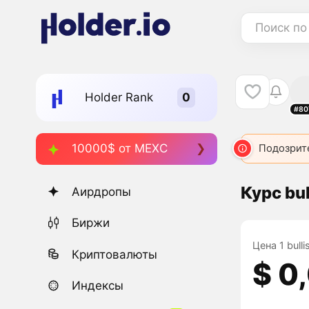
Поиск по
Holder Rank
#80
10000$ от MEXC
Подозрит
Курс bul
Аирдропы
Биржи
Цена 1 bull
Криптовалюты
$ 0
Индексы