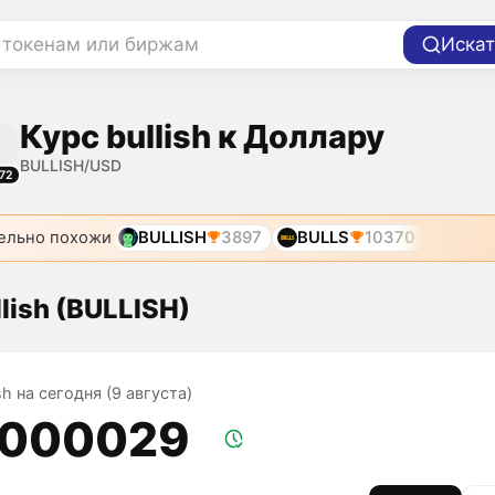
 токенам или биржам
Искат
Курс bullish к Доллару
BULLISH/USD
72
ельно похожи
BULLISH
3897
BULLS
10370
lish (BULLISH)
ish на сегодня (9 августа)
,000029