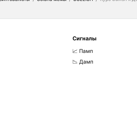
Сигналы
📈 Памп
📉 Дамп