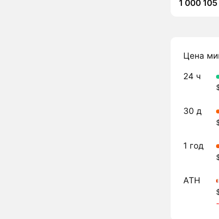
1 000 105
Цена ми
24 ч
30 д
1 год
ATH