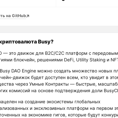
ть на GitHub
 криптовалюта Busy?
O — это движок для B2C/C2C платформ с передовым
иями блокчейн, решениями DeFi, Utility Staking и NF
 Busy DAO Engine можно создать множество новых п
кчейн-движок будет доступен всем, кто увидит в это
ества через Умные Контракты — быстрые, масштаб
огих комиссий на основе подтверждения доли BusyCh
нацелен на создание экосистемы глобальных
ализованных и эксклюзивных платформ на первом эт
точенных на экономике гигов, которые будут конкур