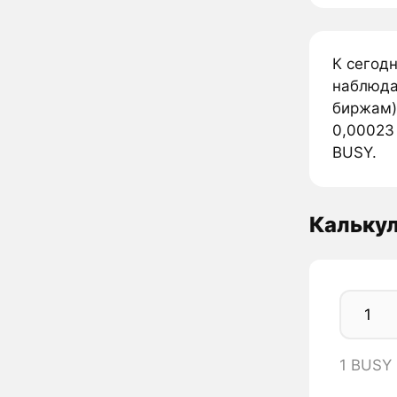
К сегод
наблюда
биржам)
0,00023 
BUSY.
Кальку
1 BUSY