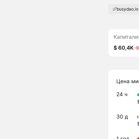
busydao.io
Капитали
$ 60,4K
-
Цена ми
24 ч
30 д
1 год