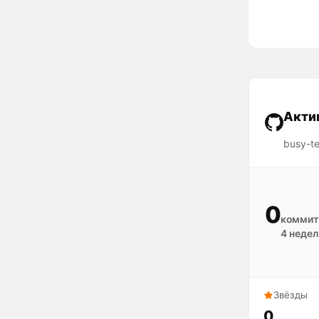
Акти
busy-t
0
коммит
4 недел
Звёзды
0