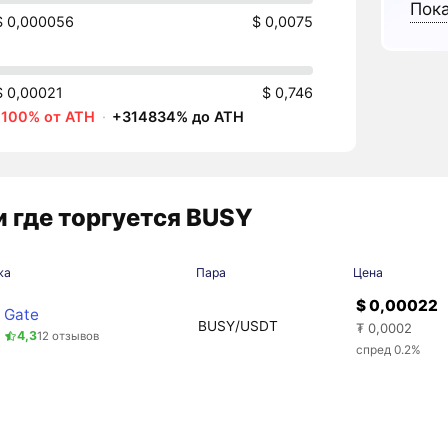
Пока
$ 0,000056
$ 0,0075
$ 0,00021
$ 0,746
-100% от ATH
·
+314834% до ATH
 где торгуется BUSY
жа
Пара
Цена
$ 0,00022
Gate
BUSY/USDT
₮ 0,0002
4,3
12 отзывов
спред 0.2%