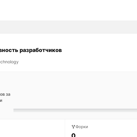
вность разработчиков
echnology
ов за
и
Форки
0