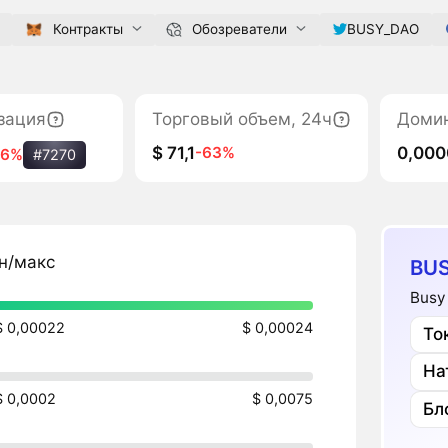
Контракты
Обозреватели
BUSY_DAO
зация
Торговый объем, 24ч
Доми
$ 71,1
0,00
-63%
96%
#7270
н/макс
BUS
Busy
$ 0,00022
$ 0,00024
То
На
$ 0,0002
$ 0,0075
Бл