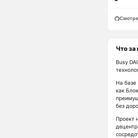
Смотре
Что за
Busy DA
технолог
На базе
как Бло
преимущ
без дор
Проект 
децентр
сосредо