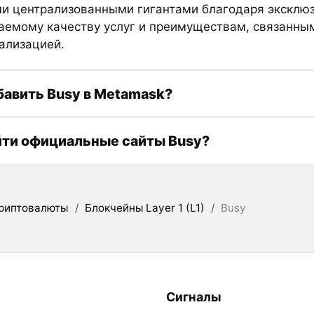
и централизованными гигантами благодаря эксклюз
аемому качеству услуг и преимуществам, связанны
ализацией.
бавить Busy в Metamask?
йти официальные сайты Busy?
риптовалюты
/
Блокчейны Layer 1 (L1)
/
Busy
Сигналы