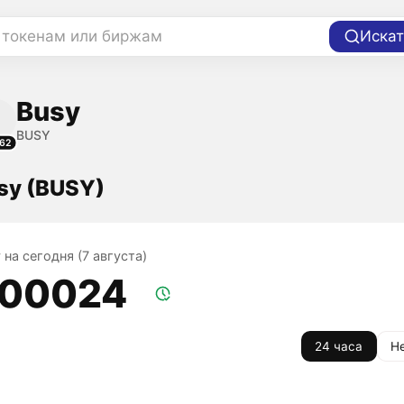
 токенам или биржам
Искат
Busy
BUSY
62
sy (BUSY)
 на сегодня (7 августа)
,00024
24 часа
Н