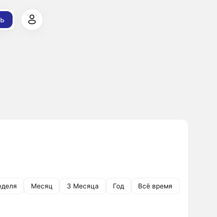
ь
еделя
Месяц
3 Месяца
Год
Всё время