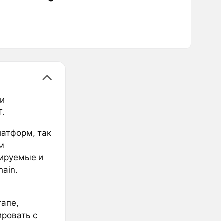
и
T.
латформ, так
м
ируемые и
ain.
апе,
ировать с