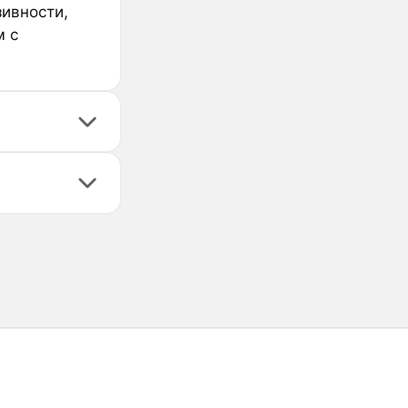
ивности,
м с