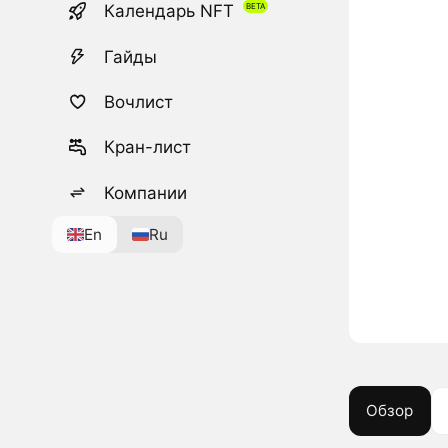
Календарь NFT
Гайды
Вочлист
Кран-лист
Компании
En
Ru
Обзор