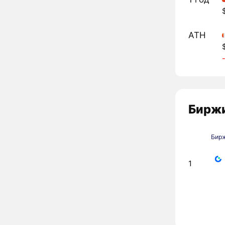
ATH
Биржи
Бир
1