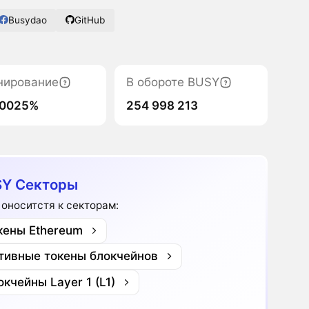
Busydao
GitHub
нирование
В обороте BUSY
00025%
254 998 213
Y Секторы
 оноситстя к секторам:
кены Ethereum
тивные токены блокчейнов
окчейны Layer 1 (L1)