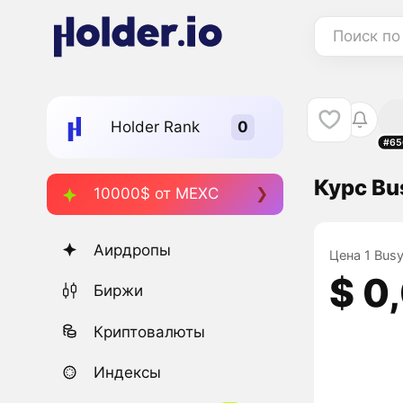
Поиск по
Holder Rank
#65
Курс Bu
10000$ от MEXC
Аирдропы
Цена 1 Busy
$ 0
Биржи
Криптовалюты
Индексы