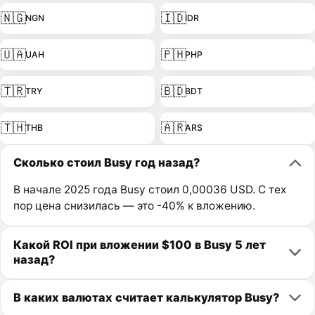
🇳🇬
🇮🇩
NGN
IDR
🇺🇦
🇵🇭
UAH
PHP
🇹🇷
🇧🇩
TRY
BDT
🇹🇭
🇦🇷
THB
ARS
Сколько стоил Busy год назад?
В начале 2025 года Busy стоил 0,00036 USD. С тех
пор цена снизилась — это -40% к вложению.
Какой ROI при вложении $100 в Busy 5 лет
назад?
В каких валютах считает калькулятор Busy?