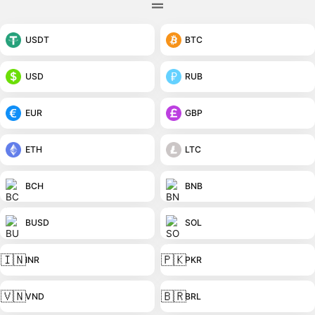
USDT
BTC
USD
RUB
EUR
GBP
ETH
LTC
BCH
BNB
BUSD
SOL
🇮🇳
🇵🇰
INR
PKR
🇻🇳
🇧🇷
VND
BRL