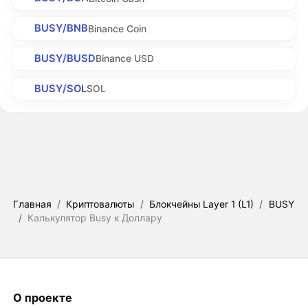
BUSY/BNB
Binance Coin
BUSY/BUSD
Binance USD
BUSY/SOL
SOL
Главная
/
Криптовалюты
/
Блокчейны Layer 1 (L1)
/
BUSY
/
Калькулятор Busy к Доллару
О проекте