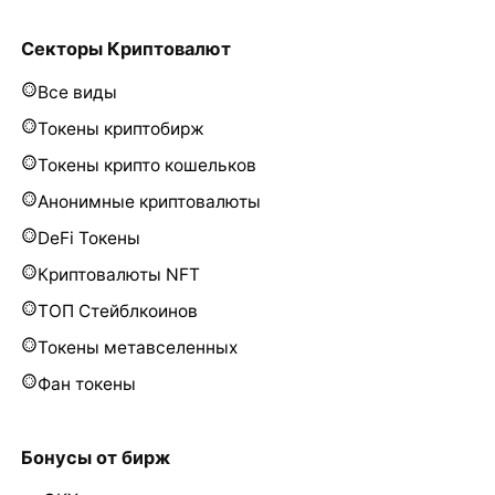
Секторы Криптовалют
Все виды
Токены криптобирж
Токены крипто кошельков
Анонимные криптовалюты
DeFi Токены
Криптовалюты NFT
ТОП Стейблкоинов
Токены метавселенных
Фан токены
Бонусы от бирж