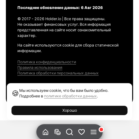
Последнее обновление данных: 6 Авг 2026
© 2017 - 2026 Holder.io | Все права защищены.
Не оказывает финансовых услуг. Вся информация
представленная на сайте носит ознакомительный
характер.
На сайте используются cookie для сбора статической
информации.
Политика конфиденциальности
Правила использования
Политика обработки персональных данных
Продукты
Мы используем cookie, что бы вам было удобно.
🍪
Ethereum GAS Tracker
Подробнее в
политике обработки данных
.
Хорошо