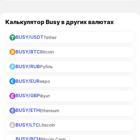
Калькулятор Busy в других валютах
BUSY/USDT
Tether
BUSY/BTC
Bitcoin
BUSY/RUB
Рубль
BUSY/EUR
евро
BUSY/GBP
Фунт
BUSY/ETH
Ethereum
BUSY/LTC
Litecoin
BUSY/BCH
Bitcoin Cash