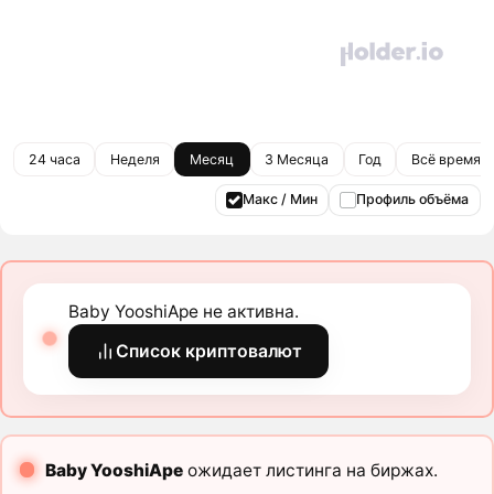
24 часа
Неделя
Месяц
3 Месяца
Год
Всё время
Макс / Мин
Профиль объёма
Baby YooshiApe не активна.
Список криптовалют
Baby YooshiApe
ожидает листинга на биржах.