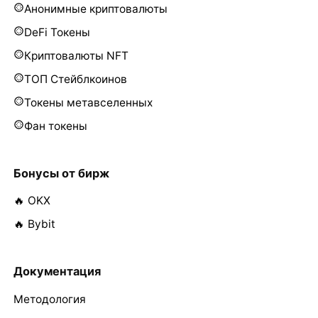
Анонимные криптовалюты
DeFi Токены
Криптовалюты NFT
ТОП Стейблкоинов
Токены метавселенных
Фан токены
Бонусы от бирж
🔥 OKX
🔥 Bybit
Документация
Методология