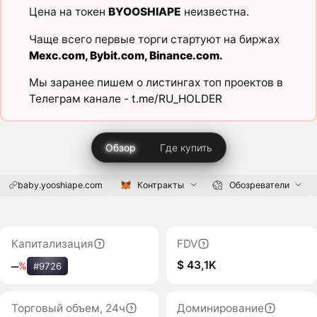
Цена на токен
BYOOSHIAPE
неизвестна.
Чаще всего первые торги стартуют на биржах
Mexc.com
,
Bybit.com
,
Binance.com
.
Мы заранее пишем о листингах топ проектов в
Телеграм канале -
t.me/RU_HOLDER
Обзор
Где купить
baby.yooshiape.com
Контракты
Обозреватели
Капитализация
FDV
$ 43,1K
‒
%
#9726
Торговый объем, 24ч
Доминирование