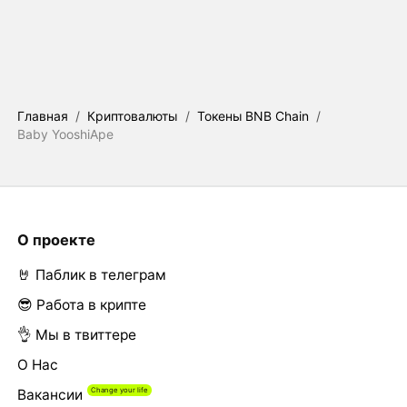
Главная
/
Криптовалюты
/
Токены BNB Chain
/
Baby YooshiApe
О проекте
🤘 Паблик в телеграм
😎 Работа в крипте
👌 Мы в твиттере
О Нас
Вакансии