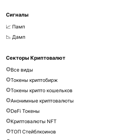
Сигналы
📈 Памп
📉 Дамп
Секторы Криптовалют
Все виды
Токены криптобирж
Токены крипто кошельков
Анонимные криптовалюты
DeFi Токены
Криптовалюты NFT
ТОП Стейблкоинов