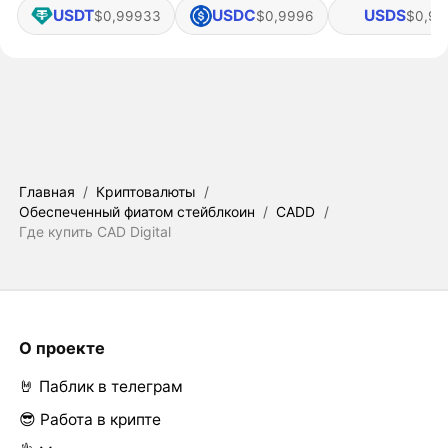
USDT
USDC
USDS
$0,99933
$0,9996
$0,99
Главная
/
Криптовалюты
/
Обеспеченный фиатом стейблкоин
/
CADD
/
Где купить CAD Digital
О проекте
🤘 Паблик в телеграм
😎 Работа в крипте