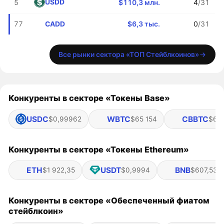
USDD
5
$110,3 млн.
4
/31
CADD
77
$6,3 тыс.
0
/31
Все рынки сектора «ТОП Стейблкоинов»
Конкуренты в секторе «Токены Base»
USDC
WBTC
CBBTC
$0,99962
$65 154
$65 
Конкуренты в секторе «Токены Ethereum»
ETH
USDT
BNB
$1 922,35
$0,9994
$607,53
Конкуренты в секторе «Обеспеченный фиатом
стейблкоин»