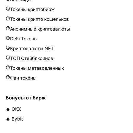
Токены криптобирж
Токены крипто кошельков
Анонимные криптовалюты
DeFi Токены
Криптовалюты NFT
ТОП Стейблкоинов
Токены метавселенных
Фан токены
Бонусы от бирж
🔥 OKX
🔥 Bybit