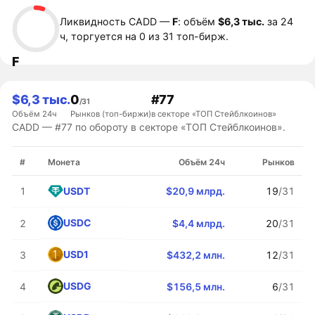
Ликвидность CADD —
F
: объём
$6,3 тыс.
за 24
ч, торгуется на 0 из 31 топ-бирж.
F
$6,3 тыс.
0
#77
/31
Объём 24ч
Рынков (топ-биржи)
в секторе «ТОП Стейблкоинов»
CADD — #77 по обороту в секторе «ТОП Стейблкоинов».
#
Монета
Объём 24ч
Рынков
USDT
1
$20,9 млрд.
19
/31
USDC
2
$4,4 млрд.
20
/31
USD1
3
$432,2 млн.
12
/31
USDG
4
$156,5 млн.
6
/31