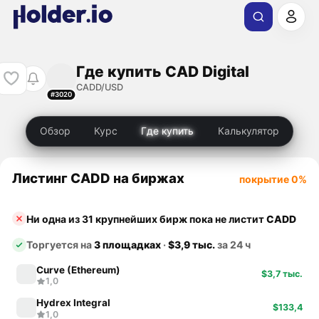
Где купить CAD Digital
CADD/USD
#3020
Обзор
Курс
Где купить
Калькулятор
Листинг CADD на биржах
покрытие 0%
Ни одна из 31 крупнейших бирж пока не листит
CADD
Торгуется на
3 площадках
·
$3,9 тыс.
за 24 ч
Curve (Ethereum)
$3,7 тыс.
1,0
Hydrex Integral
$133,4
1,0