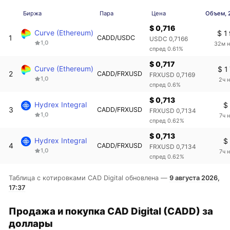
Биржа
Пара
Цена
Объем, 
$ 0,716
Curve (Ethereum)
$ 1
1
CADD/USDC
USDC 0,7166
1,0
32м н
спред 0.61%
$ 0,717
Curve (Ethereum)
$ 1
2
CADD/FRXUSD
FRXUSD 0,7169
1,0
2ч 
спред 0.6%
$ 0,713
Hydrex Integral
$
3
CADD/FRXUSD
FRXUSD 0,7134
1,0
7ч 
спред 0.62%
$ 0,713
Hydrex Integral
$
4
CADD/FRXUSD
FRXUSD 0,7134
1,0
7ч 
спред 0.62%
Таблица с котировками CAD Digital обновлена —
9 августа 2026,
17:37
Продажа и покупка CAD Digital (CADD) за
доллары