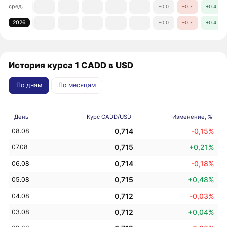
сред.
−0.0
−0.7
+0.4
2026
−0.0
−0.7
+0.4
История курса 1 CADD в USD
По дням
По месяцам
День
Курс CADD/USD
Изменение, %
0,714
-0,15%
08.08
0,715
+0,21%
07.08
0,714
-0,18%
06.08
0,715
+0,48%
05.08
0,712
-0,03%
04.08
0,712
+0,04%
03.08