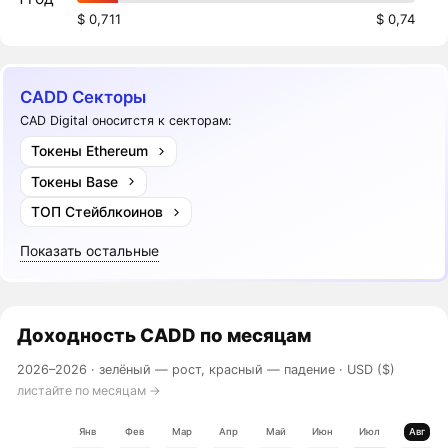
$ 0,711
$ 0,74
CADD Секторы
CAD Digital оноситстя к секторам:
Токены Ethereum
Токены Base
ТОП Стейблкоинов
Показать остальные
Доходность
CADD
по месяцам
2026–2026 ·
зелёный — рост, красный — падение
· USD ($)
листайте по месяцам →
Янв
Фев
Мар
Апр
Май
Июн
Июл
Авг