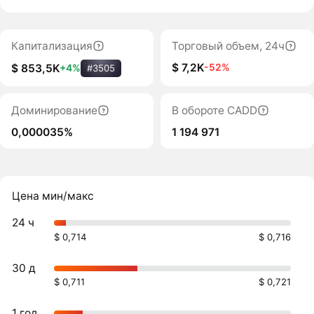
Капитализация
Торговый объем, 24ч
$ 7,2K
-52%
$ 853,5K
+4%
#3505
Доминирование
В обороте CADD
0,000035%
1 194 971
Цена мин/макс
24 ч
$ 0,714
$ 0,716
30 д
$ 0,711
$ 0,721
1 год