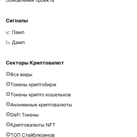
Обновления проекта
Сигналы
📈 Памп
📉 Дамп
Секторы Криптовалют
Все виды
Токены криптобирж
Токены крипто кошельков
Анонимные криптовалюты
DeFi Токены
Криптовалюты NFT
ТОП Стейблкоинов