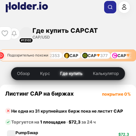
Где купить CAPCAT
CAP/USD
#13102
CAP
10729
CAP
12353
CAP
CAP
377
CAP
380
Подозрительно похожи
Обзор
Курс
Где купить
Калькулятор
Листинг CAP на биржах
покрытие 0%
Ни одна из 31 крупнейших бирж пока не листит
CAP
Торгуется на
1 площадке
·
$72,3
за 24 ч
PumpSwap
$72,3