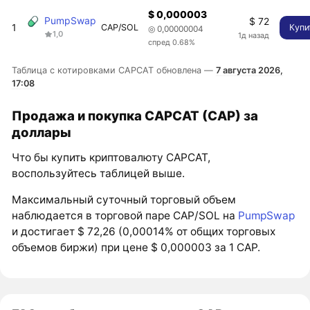
$ 0,000003
PumpSwap
$ 72
1
CAP/SOL
Купи
◎ 0,00000004
1,0
1д назад
спред 0.68%
Таблица с котировками CAPCAT обновлена —
7 августа 2026,
17:08
Продажа и покупка CAPCAT (CAP) за
доллары
Что бы купить криптовалюту CAPCAT,
воспользуйтесь таблицей выше.
Максимальный суточный торговый объем
наблюдается в торговой паре CAP/SOL на
PumpSwap
и достигает $ 72,26 (0,00014% от общих торговых
объемов биржи) при цене $ 0,000003 за 1 CAP.