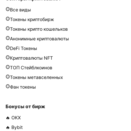
Все виды
Токены криптобирж
Токены крипто кошельков
Анонимные криптовалюты
DeFi Токены
Криптовалюты NFT
ТОП Стейблкоинов
Токены метавселенных
Фан токены
Бонусы от бирж
🔥 OKX
🔥 Bybit