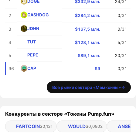
DOGE
1
$332,9 млн.
24
/31
CASHDOG
2
$284,2 млн.
0
/31
JOHN
3
$167,5 млн.
0
/31
TUT
4
$128,1 млн.
5
/31
PEPE
5
$89,1 млн.
20
/31
CAP
96
$9
0
/31
Все рынки сектора «Мемкоины»
Конкуренты в секторе «Токены Pump.fun»
FARTCOIN
WOULD
ANSEM
$0,131
$0,0802