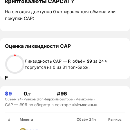
криптовалюты CAPCAT?
На сегодня доступно 0 котировок для обмена или
покупки CAP:
Оценка ликвидности CAP
Ликвидность CAP —
F
: объём
$9
за 24 ч,
торгуется на 0 из 31 топ-бирж.
F
$9
0
#96
/31
Объём 24ч
Рынков (топ-биржи)
в секторе «Мемкоины»
CAP — #96 по обороту в секторе «Мемкоины».
#
Монета
Объём 24ч
Рынков