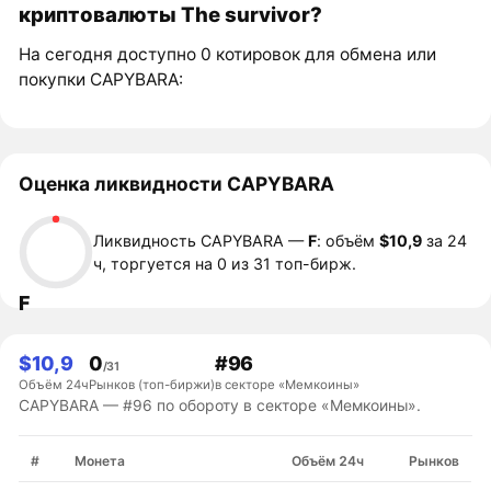
криптовалюты The survivor?
На сегодня доступно 0 котировок для обмена или
покупки CAPYBARA:
Оценка ликвидности CAPYBARA
Ликвидность CAPYBARA —
F
: объём
$10,9
за 24
ч, торгуется на 0 из 31 топ-бирж.
F
$10,9
0
#96
/31
Объём 24ч
Рынков (топ-биржи)
в секторе «Мемкоины»
CAPYBARA — #96 по обороту в секторе «Мемкоины».
#
Монета
Объём 24ч
Рынков