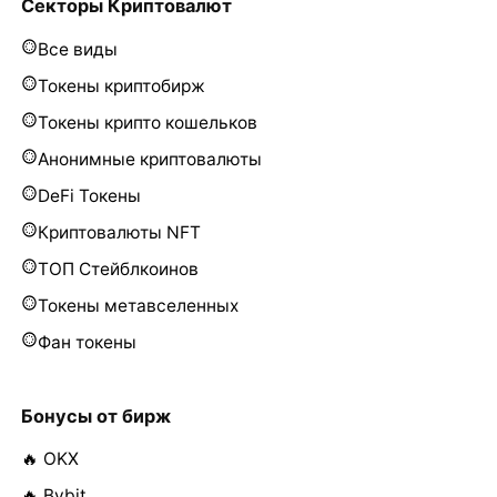
Секторы Криптовалют
Все виды
Токены криптобирж
Токены крипто кошельков
Анонимные криптовалюты
DeFi Токены
Криптовалюты NFT
ТОП Стейблкоинов
Токены метавселенных
Фан токены
Бонусы от бирж
🔥 OKX
🔥 Bybit