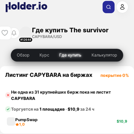
Где купить The survivor
CAPYBARA/USD
#12644
Обзор
Курс
Где купить
Калькулятор
Листинг CAPYBARA на биржах
покрытие 0%
Ни одна из 31 крупнейших бирж пока не листит
CAPYBARA
Торгуется на
1 площадке
·
$10,9
за 24 ч
PumpSwap
$10,9
1,0