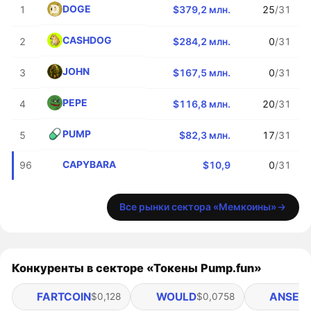
DOGE
1
$379,2 млн.
25
/31
CASHDOG
2
$284,2 млн.
0
/31
JOHN
3
$167,5 млн.
0
/31
PEPE
4
$116,8 млн.
20
/31
PUMP
5
$82,3 млн.
17
/31
CAPYBARA
96
$10,9
0
/31
Все рынки сектора «Мемкоины»
Конкуренты в секторе «Токены Pump.fun»
FARTCOIN
WOULD
ANSEM
$0,128
$0,0758