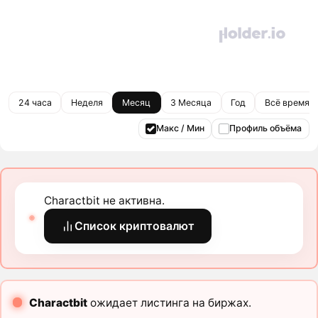
24 часа
Неделя
Месяц
3 Месяца
Год
Всё время
Макс / Мин
Профиль объёма
Charactbit не активна.
Список криптовалют
Charactbit
ожидает листинга на биржах.