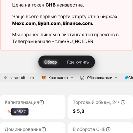
Цена на токен
CHB
неизвестна.
Чаще всего первые торги стартуют на биржах
Mexc.com
,
Bybit.com
,
Binance.com
.
Мы заранее пишем о листингах топ проектов в
Телеграм канале -
t.me/RU_HOLDER
Обзор
Где купить
charactbit.com
Контракты
Обозреватели
Ch
Капитализация
Торговый объем, 24ч
$ 5,8
‒
%
#9837
Доминирование
В обороте CHB