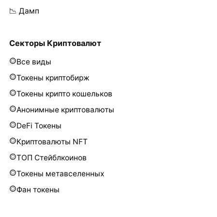
📉 Дамп
Секторы Криптовалют
Все виды
Токены криптобирж
Токены крипто кошельков
Анонимные криптовалюты
DeFi Токены
Криптовалюты NFT
ТОП Стейблкоинов
Токены метавселенных
Фан токены