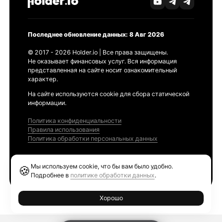
Последнее обновление данных: 8 Авг 2026
© 2017 - 2026 Holder.io | Все права защищены.
Не оказывает финансовых услуг. Вся информация
представленная на сайте носит ознакомительный
характер.
На сайте используются cookie для сбора статической
информации.
Политика конфиденциальности
Правила использования
Политика обработки персональных данных
Продукты
Мы используем cookie, что бы вам было удобно.
🍪
Ethereum GAS Tracker
Подробнее в
политике обработки данных
.
Хорошо