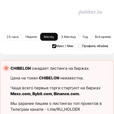
24 часа
Неделя
Месяц
3 Месяца
Год
Всё время
Макс / Мин
Профиль объёма
CHIBELON
ожидает листинга на биржах.
Цена на токен
CHIBELON
неизвестна.
Чаще всего первые торги стартуют на биржах
Mexc.com
,
Bybit.com
,
Binance.com
.
Мы заранее пишем о листингах топ проектов в
Телеграм канале -
t.me/RU_HOLDER