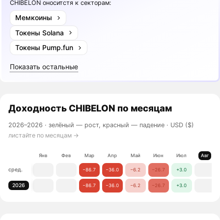
CHIBELON оноситстя к секторам:
Мемкоины
Токены Solana
Токены Pump.fun
Показать остальные
Доходность
CHIBELON
по месяцам
2026–2026 ·
зелёный — рост, красный — падение
· USD ($)
листайте по месяцам →
Янв
Фев
Мар
Апр
Май
Июн
Июл
Авг
сред.
−86.7
−36.0
−6.2
−26.7
+3.0
2026
−86.7
−36.0
−6.2
−26.7
+3.0