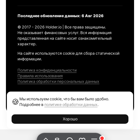
Последнее обновление данных: 6 Авг 2026
© 2017 - 2026 Holder.io | Все права защищены.
Не оказывает финансовых услуг. Вся информация
представленная на сайте носит ознакомительный
характер.
На сайте используются cookie для сбора статической
информации.
Политика конфиденциальности
Правила использования
Политика обработки персональных данных
Продукты
Мы используем cookie, что бы вам было удобно.
🍪
Ethereum GAS Tracker
Подробнее в
политике обработки данных
.
Хорошо