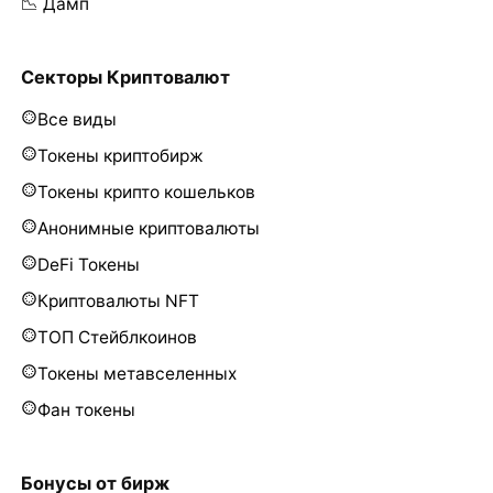
📉 Дамп
Секторы Криптовалют
Все виды
Токены криптобирж
Токены крипто кошельков
Анонимные криптовалюты
DeFi Токены
Криптовалюты NFT
ТОП Стейблкоинов
Токены метавселенных
Фан токены
Бонусы от бирж