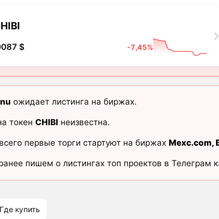
HIBI
0087 $
-7,45%
Inu
ожидает листинга на биржах.
на токен
CHIBI
неизвестна.
всего первые торги стартуют на биржах
Mexc.com
,
ранее пишем о листингах топ проектов в Телеграм 
Где купить