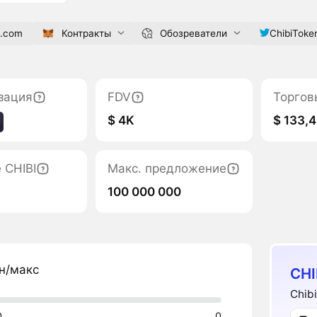
n.com
Контракты
Обозреватели
ChibiToke
зация
FDV
Торгов
$ 4K
$ 133,4
 CHIBI
Макс. предложение
100 000 000
н/макс
CHI
Chib
0
0