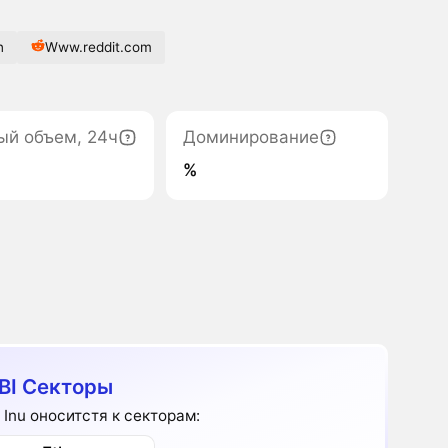
n
Www.reddit.com
ый объем, 24ч
Доминирование
%
BI Секторы
i Inu оноситстя к секторам: