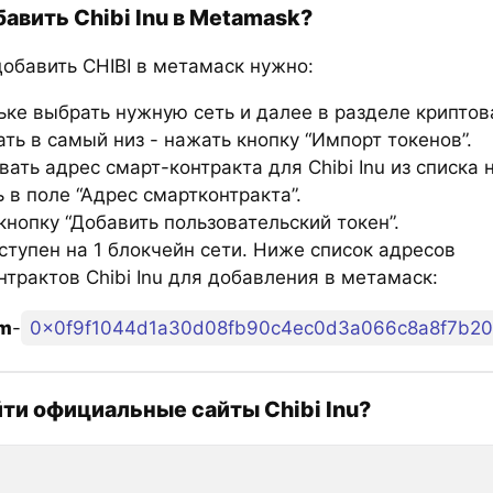
бавить Chibi Inu в Metamask?
добавить CHIBI в метамаск нужно:
ьке выбрать нужную сеть и далее в разделе крипто
ть в самый низ - нажать кнопку “Импорт токенов”.
ать адрес смарт-контракта для Chibi Inu из списка 
 в поле “Адрес смартконтракта”.
нопку “Добавить пользовательский токен”.
ступен на 1 блокчейн сети. Ниже список адресов
трактов Chibi Inu для добавления в метамаск:
um
-
0x0f9f1044d1a30d08fb90c4ec0d3a066c8a8f7b20
йти официальные сайты Chibi Inu?