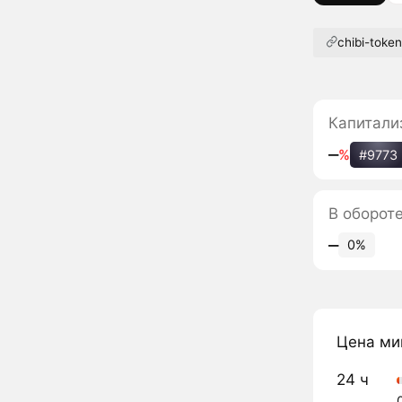
chibi-toke
Капитали
‒
%
#9773
В обороте
‒
0%
Цена ми
24 ч