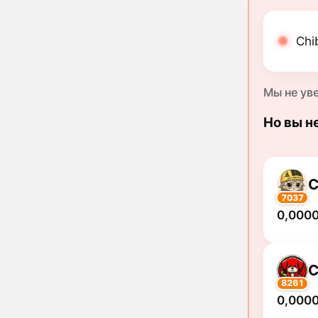
Chi
Мы не ув
Но вы н
C
7037
0,000
C
8261
0,000