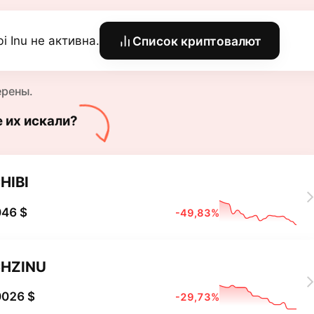
bi Inu не активна.
Список криптовалют
ерены.
е их искали?
HIBI
046 $
-49,83%
HZINU
0026 $
-29,73%