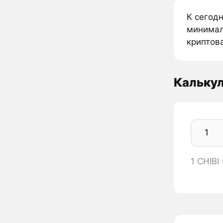
К сегодн
минималь
криптова
Калькул
1 CHIBI