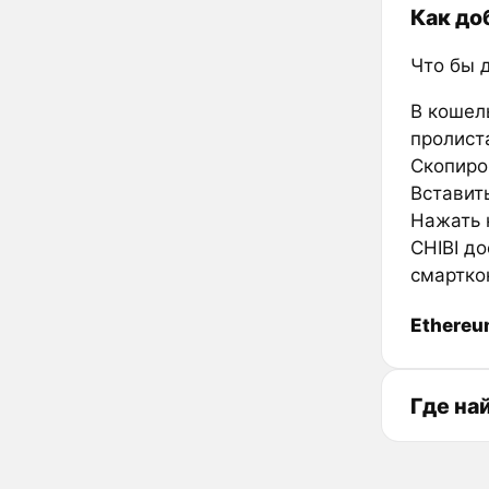
Как до
Что бы 
В кошел
пролиста
Скопиров
Вставить
Нажать к
CHIBI до
смарткон
Ethere
Где на