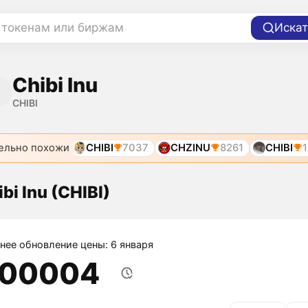
 токенам или биржам
Искат
Chibi Inu
CHIBI
ельно похожи
CHIBI
7037
CHZINU
8261
CHIBI
bi Inu (CHIBI)
нее обновление цены: 6 января
,00004