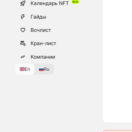
Календарь NFT
Гайды
Вочлист
Кран-лист
Компании
En
Ru