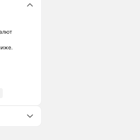
валют
ниже.