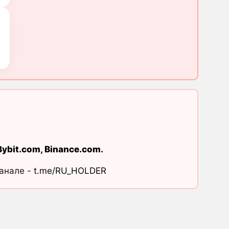
Bybit.com
,
Binance.com
.
канале -
t.me/RU_HOLDER