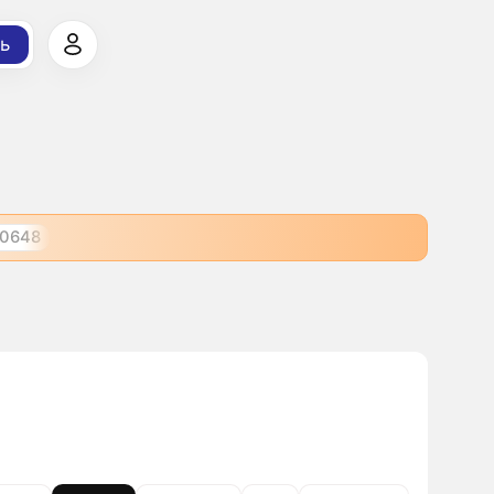
ь
10648