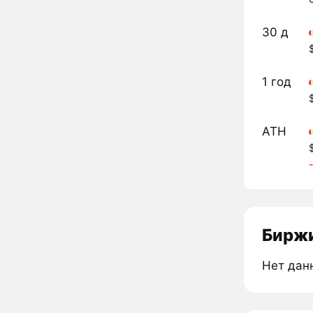
30 д
1 год
ATH
Биржи
Нет дан