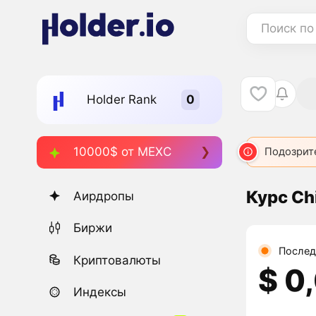
Поиск по
Holder Rank
10000$ от MEXC
Подозрит
Курс Chi
Аирдропы
Биржи
Послед
Криптовалюты
$ 0
Индексы