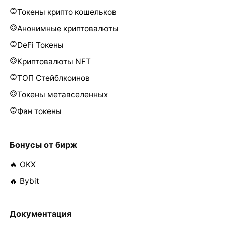
Токены крипто кошельков
Анонимные криптовалюты
DeFi Токены
Криптовалюты NFT
ТОП Стейблкоинов
Токены метавселенных
Фан токены
Бонусы от бирж
🔥 OKX
🔥 Bybit
Документация