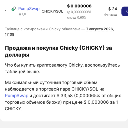
$ 0,000006
PumpSwap
$ 34
1
CHICKY/SOL
К
◎ 0,000000081
1,0
4ч назад
спред 0.65%
Таблица с котировками Chicky обновлена —
7 августа 2026,
17:08
Продажа и покупка Chicky (CHICKY) за
доллары
Что бы купить криптовалюту Chicky, воспользуйтесь
таблицей выше.
Максимальный суточный торговый объем
наблюдается в торговой паре CHICKY/SOL на
PumpSwap
и достигает $ 33,58 (0,000065% от общих
торговых объемов биржи) при цене $ 0,000006 за 1
CHICKY.