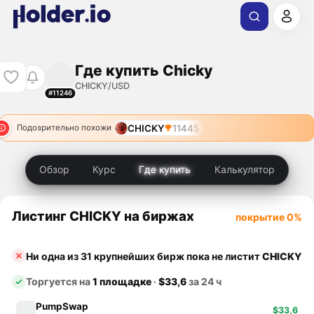
Где купить Chicky
CHICKY/USD
#11246
CHICKY
11445
Подозрительно похожи
Обзор
Курс
Где купить
Калькулятор
Листинг CHICKY на биржах
покрытие 0%
Ни одна из 31 крупнейших бирж пока не листит
CHICKY
Торгуется на
1 площадке
·
$33,6
за 24 ч
PumpSwap
$33,6