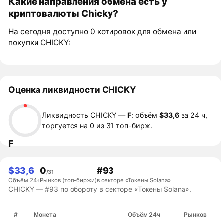
Какие направления обмена есть у
криптовалюты Chicky?
На сегодня доступно 0 котировок для обмена или
покупки CHICKY:
Оценка ликвидности CHICKY
Ликвидность CHICKY —
F
: объём
$33,6
за 24 ч,
торгуется на 0 из 31 топ-бирж.
F
$33,6
0
#93
/31
Объём 24ч
Рынков (топ-биржи)
в секторе «Токены Solana»
CHICKY — #93 по обороту в секторе «Токены Solana».
#
Монета
Объём 24ч
Рынков