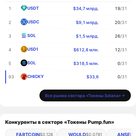
USDT
1
$34,7 млрд.
19
/31
USDC
2
$9,1 млрд.
20
/31
SOL
3
$1,5 млрд.
26
/31
USD1
4
$612,8 млн.
12
/31
SOL
5
$318,5 млн.
0
/31
CHICKY
93
$33,6
0
/31
Все рынки сектора «Токены Solana»
Конкуренты в секторе «Токены Pump.fun»
FARTCOIN
WOULD
ANSEM
$0,128
$0,0781