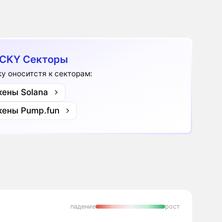
CKY Секторы
ky оноситстя к секторам:
кены Solana
кены Pump.fun
падение
рост