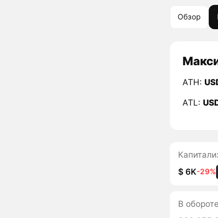
Обзор
Макси
ATH:
US
ATL:
US
Капитали
$ 6K
-29%
В оборот