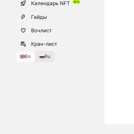
Календарь NFT
Гайды
Вочлист
Кран-лист
En
Ru