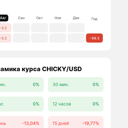
Авг
Сен
Окт
Ноя
Дек
Год
−3.2
−3.2
−98.3
амика курса CHICKY/USD
ин.
0%
30 мин.
0%
ас
0%
12 часов
0%
ень
-13,04%
15 дней
-19,77%