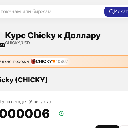
 токенам или биржам
Искат
Курс Chicky к Доллару
CHICKY/USD
201
ельно похожи
CHICKY
10967
icky (CHICKY)
ky на сегодня (6 августа)
,000006