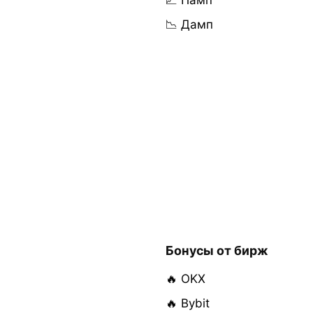
📈 Памп
📉 Дамп
Бонусы от бирж
🔥 OKX
🔥 Bybit