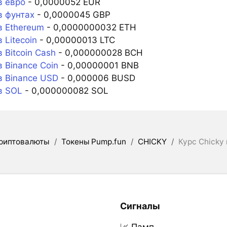
в евро
- 0,0000052 EUR
в фунтах
- 0,0000045 GBP
в Ethereum
- 0,0000000032 ETH
 Litecoin
- 0,00000013 LTC
 Bitcoin Cash
- 0,000000028 BCH
 Binance Coin
- 0,00000001 BNB
в Binance USD
- 0,000006 BUSD
в SOL
- 0,000000082 SOL
риптовалюты
/
Токены Pump.fun
/
CHICKY
/
Курс Chicky
Сигналы