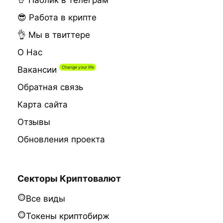
🤘 Паблик в телеграм
😎 Работа в крипте
👌 Мы в твиттере
О Нас
Вакансии
Обратная связь
Карта сайта
Отзывы
Обновления проекта
Секторы Криптовалют
Все виды
Токены криптобирж