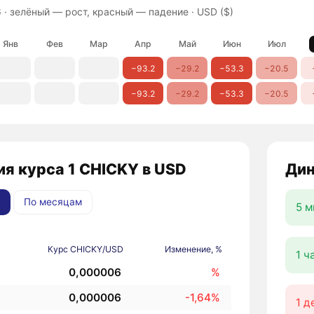
 ·
зелёный — рост, красный — падение
· USD ($)
Янв
Фев
Мар
Апр
Май
Июн
Июл
−93.2
−29.2
−53.3
−20.5
−93.2
−29.2
−53.3
−20.5
я курса 1 CHICKY в USD
Дин
По месяцам
5 м
Курс CHICKY/USD
Изменение, %
1 ч
0,000006
%
0,000006
-1,64%
1 д