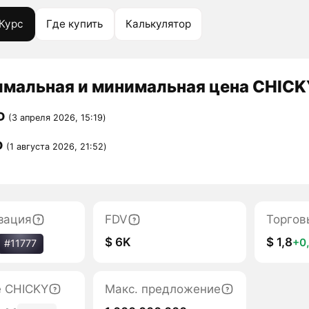
Курс
Где купить
Калькулятор
мальная и минимальная цена CHICKY
D
(3 апреля 2026, 15:19)
D
(1 августа 2026, 21:52)
зация
FDV
Торгов
$ 6K
$ 1,8
+0
#11777
е CHICKY
Макс. предложение