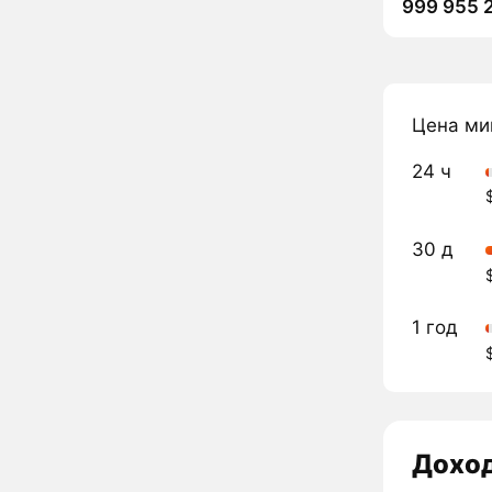
999 955 
Цена ми
24 ч
30 д
1 год
Дохо