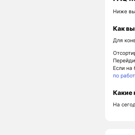
Ниже вы
Как вы
Для кон
Отсорти
Перейдит
Если на 
по рабо
Какие 
На сего