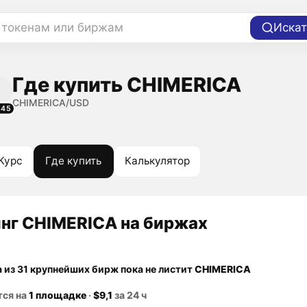
 токенам или биржам
Искат
Где купить CHIMERICA
CHIMERICA/USD
845
Курс
Где купить
Калькулятор
нг CHIMERICA на биржах
а из 31 крупнейших бирж пока не листит
CHIMERICA
тся на
1 площадке
·
$9,1
за 24 ч