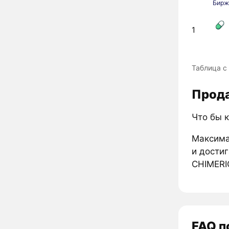
Бирж
1
Таблица с
Прода
Что бы 
Максима
и достиг
CHIMERI
FAQ п