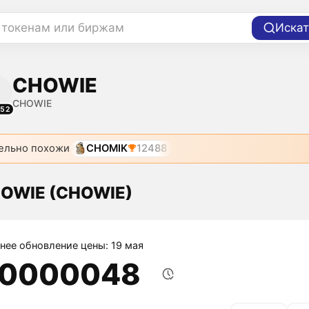
 токенам или биржам
Искат
CHOWIE
CHOWIE
152
ельно похожи
CHOMIK
12488
HOWIE (CHOWIE)
нее обновление цены: 19 мая
,0000048