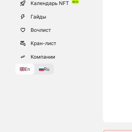
Календарь NFT
Гайды
Вочлист
Кран-лист
Компании
En
Ru