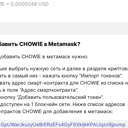
IE = 0,0000048 USD
бавить CHOWIE в Metamask?
добавить CHOWIE в метамаск нужно:
ьке выбрать нужную сеть и далее в разделе крипто
ть в самый низ - нажать кнопку “Импорт токенов”.
вать адрес смарт-контракта для CHOWIE из списка 
 в поле “Адрес смартконтракта”.
нопку “Добавить пользовательский токен”.
доступен на 1 блокчейн сети. Ниже список адресов
нтрактов CHOWIE для добавления в метамаск:
GpUWarJkuzyUeBrERzEFs4GyF6XkijkKPAUqzo9jpump