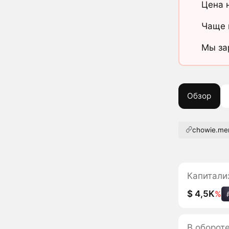
Цена 
Чаще 
Мы за
Обзор
chowie.m
Капитали
$ 4,5K
%
В оборот