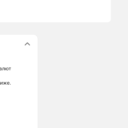
валют
ниже.