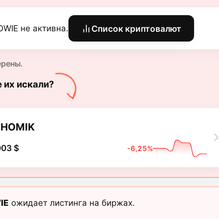
WIE не активна.
Список криптовалют
ерены.
е их искали?
CHOMIK
003 $
-6,25%
IE
ожидает листинга на биржах.