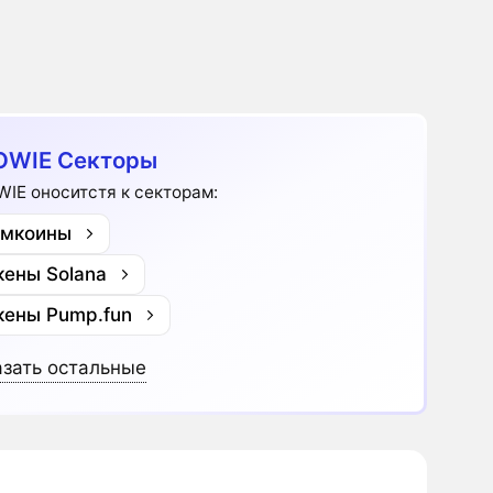
OWIE Секторы
IE оноситстя к секторам:
мкоины
кены Solana
кены Pump.fun
зать остальные