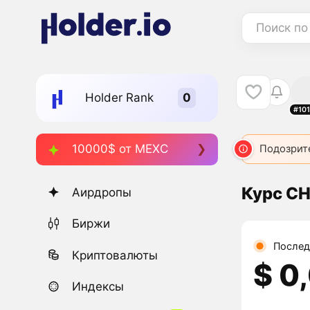
Поиск по
Holder Rank
#10
10000$ от MEXC
Подозрит
Курс C
Аирдропы
Биржи
Послед
Криптовалюты
$ 0
Индексы