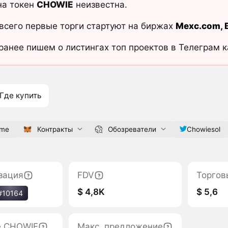
на токен
CHOWIE
неизвестна.
всего первые торги стартуют на биржах
Mexc.com
,
ранее пишем о листингах топ проектов в Телеграм 
Где купить
eme
Контракты
Обозреватели
Chowiesol
зация
FDV
Торгов
$ 4,8K
$ 5,6
#10164
е CHOWIE
Макс. предложение