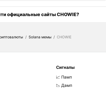
йти официальные сайты CHOWIE?
риптовалюты
/
Solana мемы
/
CHOWIE
Сигналы
📈 Памп
📉 Дамп