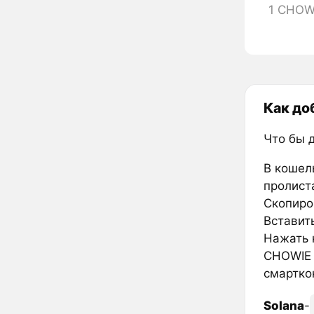
1 CHOW
Как до
Что бы 
В кошел
пролиста
Скопиро
Вставить
Нажать к
CHOWIE 
смартко
Solana
-