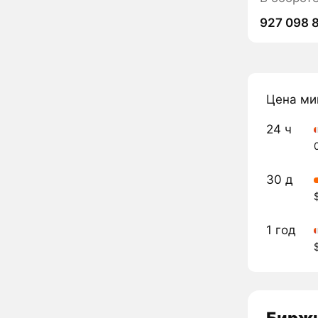
927 098 
Цена ми
24 ч
30 д
1 год