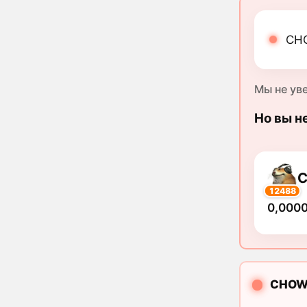
CHO
Мы не ув
Но вы н
12488
0,000
CHOW