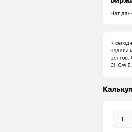
Биржи
Нет дан
К сегод
недели 
центов. 
CHOWIE.
Кальку