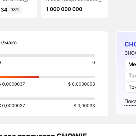
1 000 000 000
834
93%
н/макс
CH
CHOW
0
0
Ме
То
$ 0,0000037
$ 0,0000063
То
Пока
$ 0,0000037
$ 0,00033