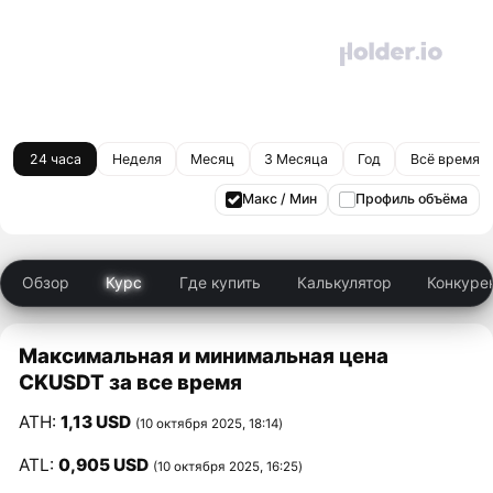
24 часа
Неделя
Месяц
3 Месяца
Год
Всё время
Макс / Мин
Профиль объёма
Обзор
Курс
Где купить
Калькулятор
Конкуре
Максимальная и минимальная цена
CKUSDT за все время
ATH:
1,13 USD
(10 октября 2025, 18:14)
ATL:
0,905 USD
(10 октября 2025, 16:25)