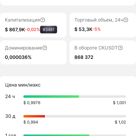
Капитализация
Торговый объем, 24ч
$ 53,3K
-5%
$ 867,9K
-0,02%
#3481
Доминирование
В обороте CKUSDT
0,000036%
868 372
Цена мин/макс
24 ч
$ 0,9976
$ 1,001
30 д
$ 0,994
$ 1,02
1 год