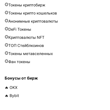
Токены криптобирж
Токены крипто кошельков
Анонимные криптовалюты
DeFi Токены
Криптовалюты NFT
ТОП Стейблкоинов
Токены метавселенных
Фан токены
Бонусы от бирж
🔥 OKX
🔥 Bybit