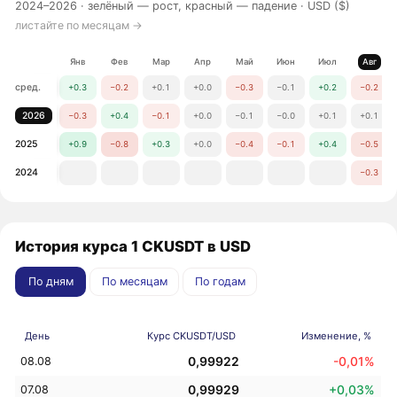
2024–2026 ·
зелёный — рост, красный — падение
· USD ($)
листайте по месяцам →
Янв
Фев
Мар
Апр
Май
Июн
Июл
Авг
сред.
+0.3
−0.2
+0.1
+0.0
−0.3
−0.1
+0.2
−0.2
2026
−0.3
+0.4
−0.1
+0.0
−0.1
−0.0
+0.1
+0.1
2025
+0.9
−0.8
+0.3
+0.0
−0.4
−0.1
+0.4
−0.5
2024
−0.3
История курса 1 CKUSDT в USD
По дням
По месяцам
По годам
День
Курс CKUSDT/USD
Изменение, %
0,99922
-0,01%
08.08
0,99929
+0,03%
07.08