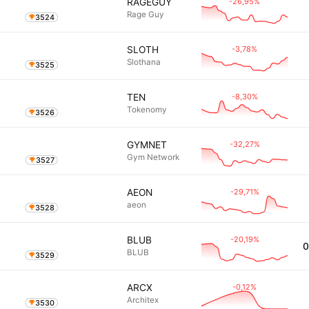
-26,95%
RAGEGUY
Rage Guy
3524
-3,78%
SLOTH
Slothana
3525
-8,30%
TEN
Tokenomy
3526
-32,27%
GYMNET
Gym Network
3527
-29,71%
AEON
aeon
3528
-20,19%
BLUB
0
BLUB
3529
-0,12%
ARCX
Architex
3530