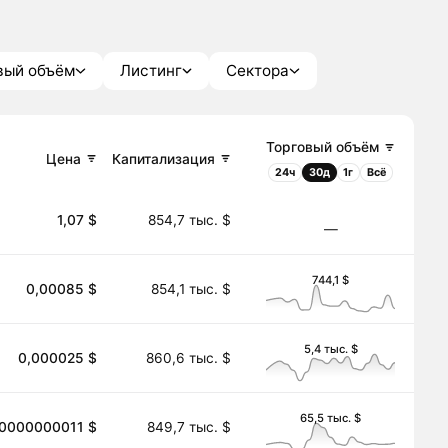
вый объём
Листинг
Сектора
Торговый объём
Цена
Капитализация
24ч
30д
1г
Всё
1,07 $
854,7 тыс. $
―
744,1 $
0,00085 $
854,1 тыс. $
5,4 тыс. $
0,000025 $
860,6 тыс. $
65,5 тыс. $
,0000000011 $
849,7 тыс. $