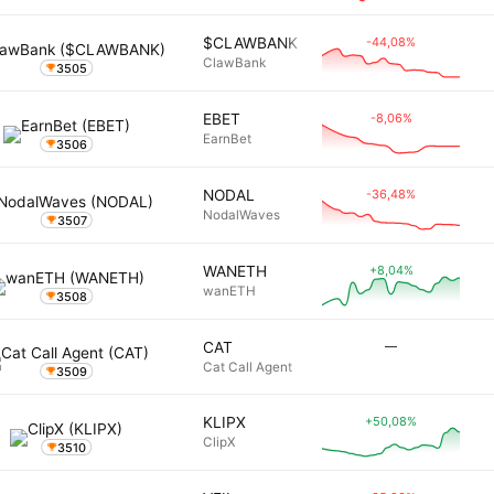
-44,08%
$CLAWBANK
ClawBank
3505
-8,06%
EBET
EarnBet
3506
-36,48%
NODAL
NodalWaves
3507
+8,04%
WANETH
wanETH
3508
―
CAT
Cat Call Agent
3509
+50,08%
KLIPX
ClipX
3510