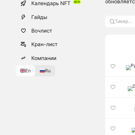
обновляетс
Календарь NFT
Гайды
Вочлист
Кран-лист
Компании
En
Ru