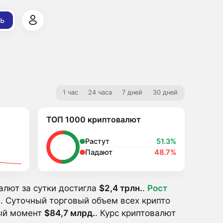
ь
1 час
24 часа
7 дней
30 дней
ТОП 1000 криптовалют
Растут
51.3%
Падают
48.7%
алют за сутки достигла
$2,4 трлн.
.
Pост
. Суточный торговый объем всех крипто
ный момент
$84,7 млрд.
. Курс криптовалют