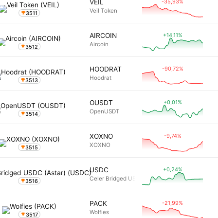
-35,93%
VEIL
Veil Token
3511
+14,11%
AIRCOIN
Aircoin
3512
-90,72%
HOODRAT
Hoodrat
3513
+0,01%
OUSDT
OpenUSDT
3514
-9,74%
XOXNO
XOXNO
3515
+0,24%
USDC
Celer Bridged USDC (Astar)
3516
-21,99%
PACK
Wolfies
3517