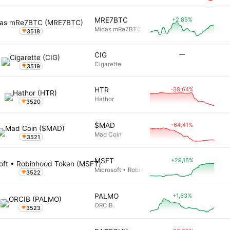
+2,85%
MRE7BTC
Midas mRe7BTC
3518
―
CIG
Cigarette
3519
-38,64%
HTR
Hathor
3520
-64,41%
$MAD
Mad Coin
3521
+29,16%
MSFT
Microsoft • Robinhood Token
3522
+1,63%
PALMO
ORCIB
3523