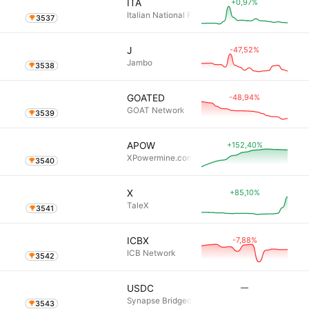
+0,97%
ITA
Italian National Football Team Fan Token
3537
-47,52%
J
Jambo
3538
-48,94%
GOATED
GOAT Network
3539
+152,40%
APOW
XPowermine.com APOW
3540
+85,10%
X
TaleX
3541
-7,88%
ICBX
ICB Network
3542
―
USDC
Synapse Bridged USDC (Elastos)
3543