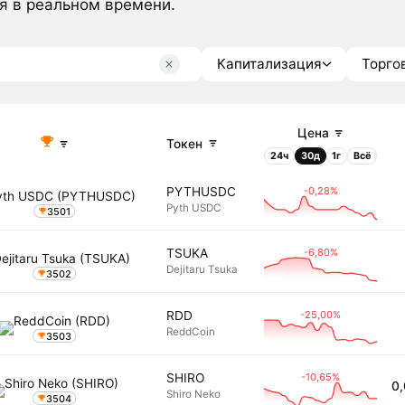
я в реальном времени.
Капитализация
Торго
Цена
Токен
24ч
30д
1г
Всё
-0,28%
PYTHUSDC
Pyth USDC
3501
-6,80%
TSUKA
Dejitaru Tsuka
3502
-25,00%
RDD
ReddCoin
3503
-10,65%
SHIRO
0
Shiro Neko
3504