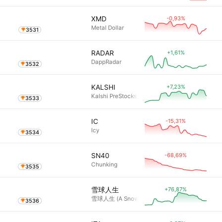
-0,93%
XMD
Metal Dollar
3531
+1,61%
RADAR
DappRadar
3532
+7,23%
KALSHI
Kalshi PreStocks
3533
-15,31%
IC
Icy
3534
-68,69%
SN40
Chunking
3535
+76,87%
雪球人生
雪球人生 (A Snowball Life)
3536