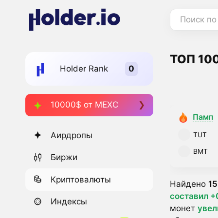
Поиск по
ТОП 100
Holder Rank
10000$ от MEXC
Памп
Аирдропы
TUT
BMT
Биржи
Криптовалюты
Найдено
15
составил +
Индексы
монет
увел