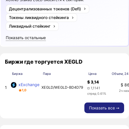
Децентрализованных токенов (Defi)
Токены ликвидного стейкинга
Ликвидный стейкинг
Показать остальные
Биржи где торгуется XEGLD
Биржа
Пара
Цена
Объем, 24
$ 3,14
xExchange
$ 8
1
XEGLD/WEGLD-BD4D79
¤ 1,1141
1,0
2ч наз
спред 0.61%
Показать все ➙