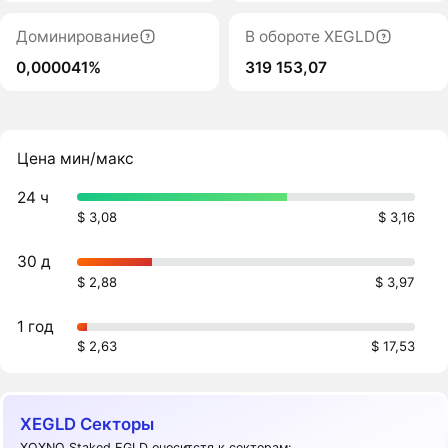
Доминирование
В обороте XEGLD
0,000041%
319 153,07
Цена мин/макс
24 ч
$ 3,08
$ 3,16
30 д
$ 2,88
$ 3,97
1 год
$ 2,63
$ 17,53
XEGLD Секторы
XOXNO Staked EGLD оноситстя к секторам: