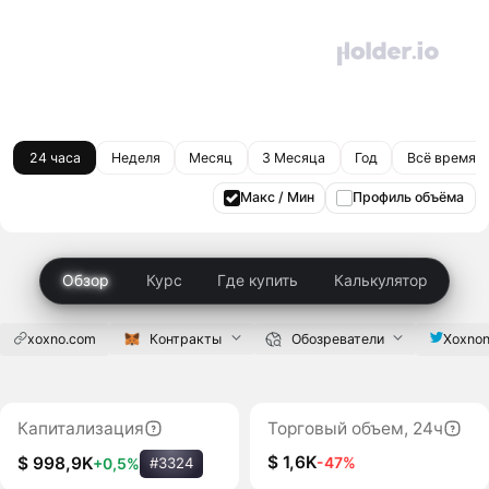
24 часа
Неделя
Месяц
3 Месяца
Год
Всё время
Макс / Мин
Профиль объёма
Обзор
Курс
Где купить
Калькулятор
xoxno.com
Контракты
Обозреватели
Xoxno
Капитализация
Торговый объем, 24ч
$ 1,6K
-47%
$ 998,9K
+0,5%
#3324