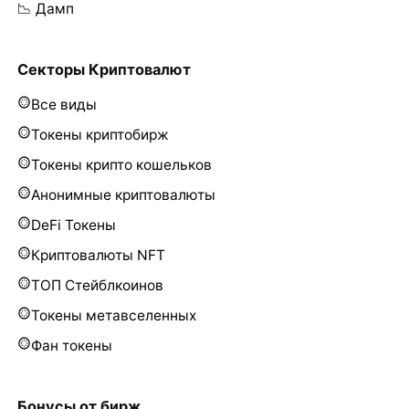
📉 Дамп
Секторы Криптовалют
Все виды
Токены криптобирж
Токены крипто кошельков
Анонимные криптовалюты
DeFi Токены
Криптовалюты NFT
ТОП Стейблкоинов
Токены метавселенных
Фан токены
Бонусы от бирж