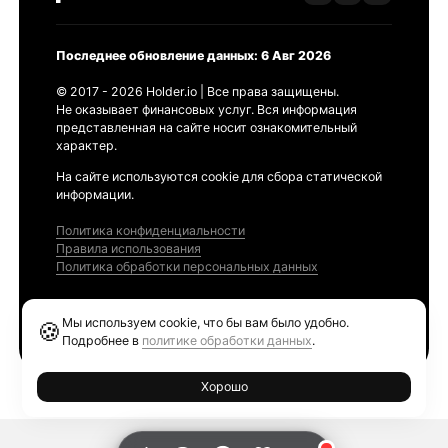
Последнее обновление данных: 6 Авг 2026
© 2017 - 2026 Holder.io | Все права защищены.
Не оказывает финансовых услуг. Вся информация
представленная на сайте носит ознакомительный
характер.
На сайте используются cookie для сбора статической
информации.
Политика конфиденциальности
Правила использования
Политика обработки персональных данных
Продукты
Мы используем cookie, что бы вам было удобно.
🍪
Ethereum GAS Tracker
Подробнее в
политике обработки данных
.
Хорошо