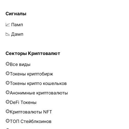
Сигналы
📈 Памп
📉 Дамп
Секторы Криптовалют
Все виды
Токены криптобирж
Токены крипто кошельков
Анонимные криптовалюты
DeFi Токены
Криптовалюты NFT
ТОП Стейблкоинов