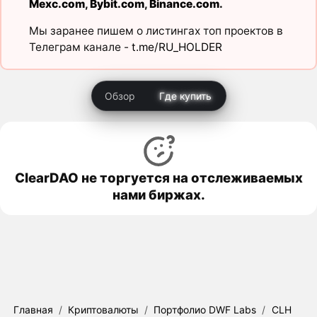
Mexc.com
,
Bybit.com
,
Binance.com
.
Мы заранее пишем о листингах топ проектов в
Телеграм канале -
t.me/RU_HOLDER
Обзор
Где купить
ClearDAO не торгуется на отслеживаемых
нами биржах.
Главная
/
Криптовалюты
/
Портфолио DWF Labs
/
CLH