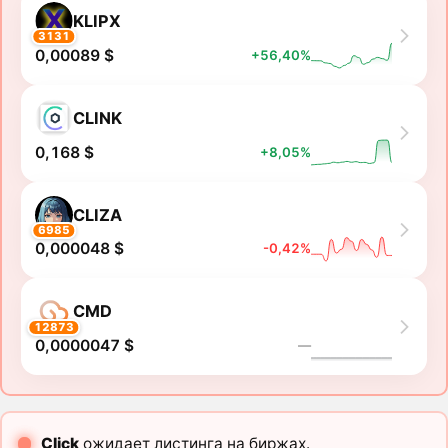
KLIPX
3131
0,00089 $
+56,40%
CLINK
0,168 $
+8,05%
CLIZA
6985
0,000048 $
-0,42%
CMD
12873
0,0000047 $
―
Click
ожидает листинга на биржах.