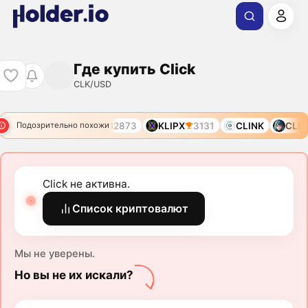
Где купить Click
CLK/USD
LIZA
6985
CMD
12873
KLIPX
3131
CLINK
CLIZ
Подозрительно похожи
Click не активна.
Список криптовалют
Мы не уверены.
Но вы не их искали?