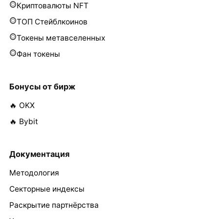
Криптовалюты NFT
ТОП Стейблкоинов
Токены метавселенных
Фан токены
Бонусы от бирж
🔥 OKX
🔥 Bybit
Документация
Методология
Секторные индексы
Раскрытие партнёрства