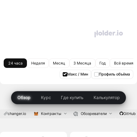
24 часа
Неделя
Месяц
3 Месяца
Год
Всё время
Макс / Мин
Профиль объёма
Обзор
Курс
Где купить
Калькулятор
changer.io
Контракты
Обозреватели
GitHub