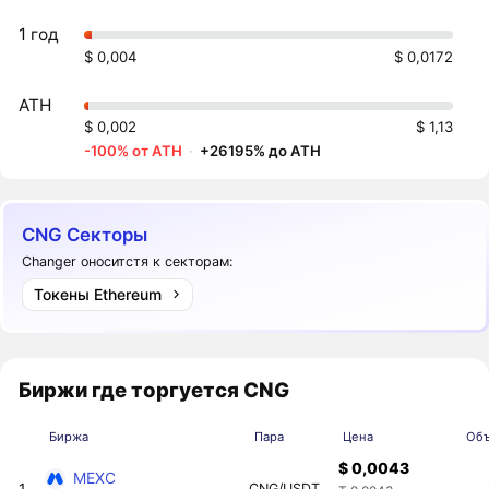
1 год
$ 0,004
$ 0,0172
ATH
$ 0,002
$ 1,13
-100% от ATH
·
+26195% до ATH
CNG Секторы
Changer оноситстя к секторам:
Токены Ethereum
Биржи где торгуется CNG
Биржа
Пара
Цена
Объ
$ 0,0043
MEXC
1
CNG/USDT