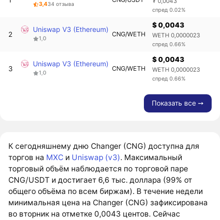
₮ 0,0043
3,4
34 отзыва
спред 0.02%
$ 0,0043
Uniswap V3 (Ethereum)
2
CNG/WETH
WETH 0,0000023
1,0
спред 0.66%
$ 0,0043
Uniswap V3 (Ethereum)
3
CNG/WETH
WETH 0,0000023
1,0
спред 0.66%
Показать все ➙
К сегодняшнему дню Changer (CNG) доступна для
торгов на
MXC
и
Uniswap (v3)
. Максимальный
торговый объём наблюдается по торговой паре
CNG/USDT и достигает 6,6 тыс. доллара (99% от
общего объёма по всем биржам). В течение недели
минимальная цена на Changer (CNG) зафиксирована
во вторник на отметке 0,0043 центов. Сейчас