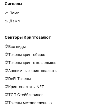
Сигналы
📈 Памп
📉 Дамп
Секторы Криптовалют
Все виды
Токены криптобирж
Токены крипто кошельков
Анонимные криптовалюты
DeFi Токены
Криптовалюты NFT
ТОП Стейблкоинов
Токены метавселенных