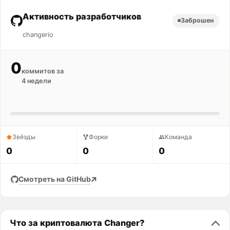
Активность разработчиков
Заброшен
changerio
0
коммитов за
4 недели
Звёзды
Форки
Команда
0
0
0
Смотреть на GitHub
Что за криптовалюта Changer?