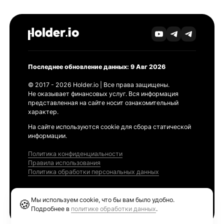
Последнее обновление данных: 9 Авг 2026
© 2017 - 2026 Holder.io | Все права защищены.
Не оказывает финансовых услуг. Вся информация
представленная на сайте носит ознакомительный
характер.
На сайте используются cookie для сбора статической
информации.
Политика конфиденциальности
Правила использования
Политика обработки персональных данных
Продукты
Мы используем cookie, что бы вам было удобно.
🍪
Ethereum GAS Tracker
Подробнее в
политике обработки данных
.