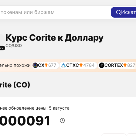
 токенам или биржам
Искат
Курс Corite к Доллару
CO/USD
22
ельно похожи
CX
677
CTXC
4784
CORTEX
827
rite (CO)
нее обновление цены: 5 августа
,000091