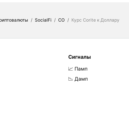
риптовалюты
/
SocialFi
/
CO
/
Курс Corite к Доллару
Сигналы
📈 Памп
📉 Дамп