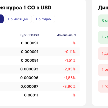
я курса 1 CO в USD
Дин
По месяцам
По годам
5 м
Курс CO/USD
Изменение, %
1 ч
0,000091
%
0,000091
-0,11%
1 д
0,000091
-1,51%
0,000093
-2,83%
1 м
0,000096
-1,85%
1 г
0,000097
-8,90%
0,00011
%