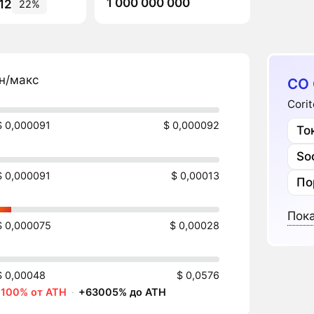
1 000 000 000
12
22%
н/макс
CO 
Cori
$ 0,000091
$ 0,000092
То
Soc
$ 0,000091
$ 0,00013
По
Пока
$ 0,000075
$ 0,00028
$ 0,00048
$ 0,0576
-100% от ATH
·
+63005% до ATH