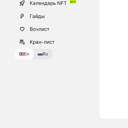
Календарь NFT
Гайды
Вочлист
Кран-лист
En
Ru