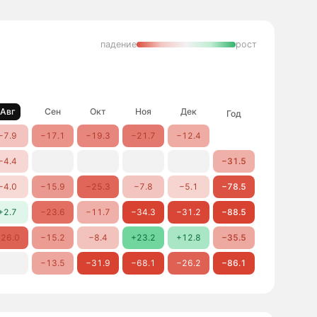
падение
рост
Авг
Сен
Окт
Ноя
Дек
Год
−7.9
−17.1
−19.3
−21.7
−12.4
−4.4
−31.5
−4.0
−15.9
−25.3
−7.8
−5.1
−78.5
+2.7
−23.6
−11.7
−34.3
−31.2
−88.5
26.0
−15.2
−8.4
+23.2
+12.8
−35.5
−13.5
−31.9
−68.1
−26.2
−86.1