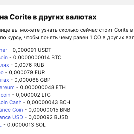
на Corite в других валютах
ице вы можете узнать сколько сейчас стоит Corite 
по курсу, чтобы понять чему равен 1 CO в других ва
her
- 0,000091 USDT
coin
- 0,0000000014 BTC
блях
- 0,0076 RUB
ро
- 0,000079 EUR
нтах
- 0,000068 GBP
hereum
- 0,000000048 ETH
ecoin
- 0,000002 LTC
coin Cash
- 0,00000043 BCH
ance Coin
- 0,00000015 BNB
nance USD
- 0,000092 BUSD
L
- 0,0000013 SOL