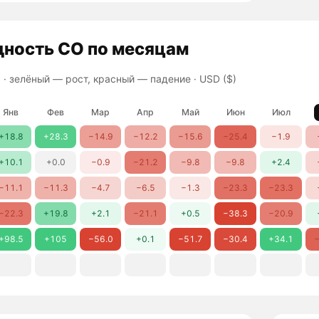
дность
CO
по месяцам
 ·
зелёный — рост, красный — падение
· USD ($)
Янв
Фев
Мар
Апр
Май
Июн
Июл
+18.8
+28.3
−14.9
−12.2
−15.6
−25.4
−1.9
+10.1
+0.0
−0.9
−21.2
−9.8
−9.8
+2.4
−11.1
−11.3
−4.7
−6.5
−1.3
−23.3
−23.3
−22.3
+19.8
+2.1
−21.1
+0.5
−38.3
−20.9
+98.5
+105
−56.0
+0.1
−51.7
−30.4
+34.1
−