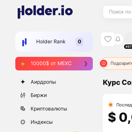
Поиск по
Holder Rank
#87
10000$ от MEXC
Подозрит
Курс Co
Аирдропы
Биржи
Послед
Криптовалюты
$ 0
Индексы