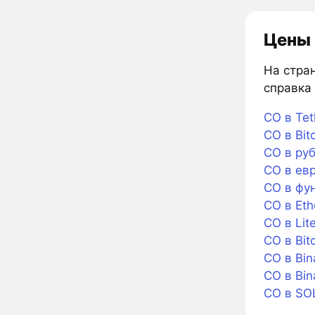
Цены 
На стран
справка 
CO в Tet
CO в Bit
CO в ру
CO в ев
CO в фу
CO в Et
CO в Lit
CO в Bit
CO в Bin
CO в Bi
CO в SO