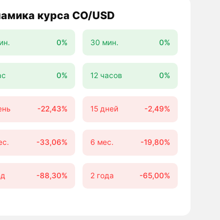
амика курса CO/USD
ин.
0%
30 мин.
0%
ас
0%
12 часов
0%
ень
-22,43%
15 дней
-2,49%
ес.
-33,06%
6 мес.
-19,80%
од
-88,30%
2 года
-65,00%