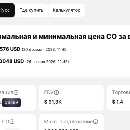
Курс
Где купить
Калькулятор
мальная и минимальная цена CO за 
0576 USD
(20 февраля 2023, 11:45)
0048 USD
(26 января 2026, 12:46)
зация
FDV
Торгов
$ 91,3K
$ 1,4
%
#9399
е CO
Макс. предложение