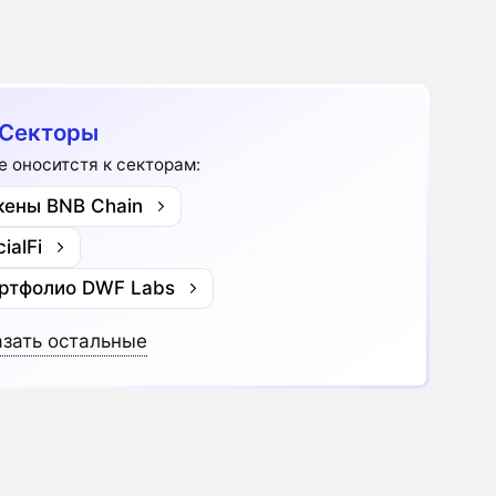
Секторы
te оноситстя к секторам:
кены BNB Chain
ialFi
ртфолио DWF Labs
зать остальные