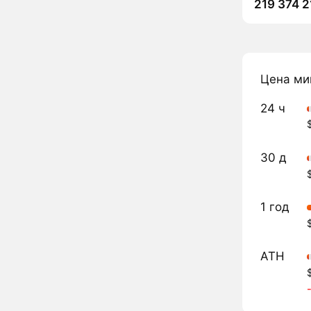
219 374 2
Цена ми
24 ч
30 д
1 год
ATH