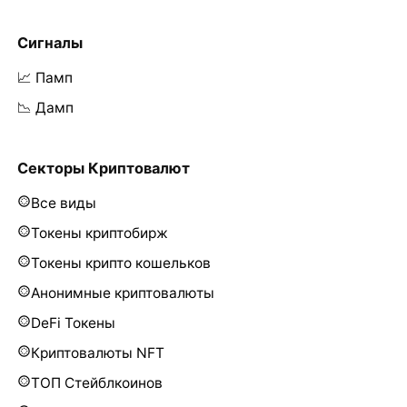
Сигналы
📈 Памп
📉 Дамп
Секторы Криптовалют
Все виды
Токены криптобирж
Токены крипто кошельков
Анонимные криптовалюты
DeFi Токены
Криптовалюты NFT
ТОП Стейблкоинов