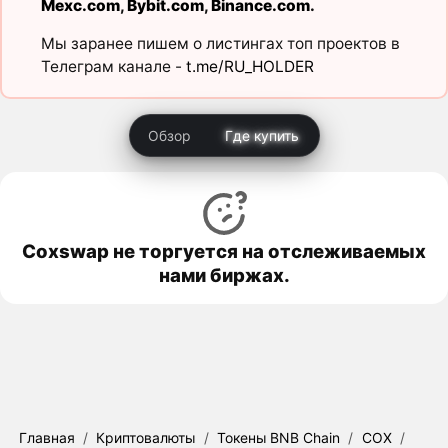
Mexc.com
,
Bybit.com
,
Binance.com
.
Мы заранее пишем о листингах топ проектов в
Телеграм канале -
t.me/RU_HOLDER
Обзор
Где купить
Coxswap не торгуется на отслеживаемых
нами биржах.
Главная
/
Криптовалюты
/
Токены BNB Chain
/
COX
/