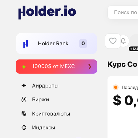
Поиск по
Holder Rank
#12
Курс Co
10000$ от MEXC
Аирдропы
Послед
$ 0
Биржи
Криптовалюты
Индексы