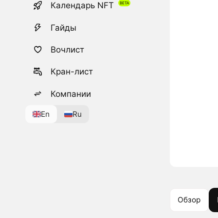
Календарь NFT
Гайды
Вочлист
Кран-лист
Компании
En
Ru
Обзор