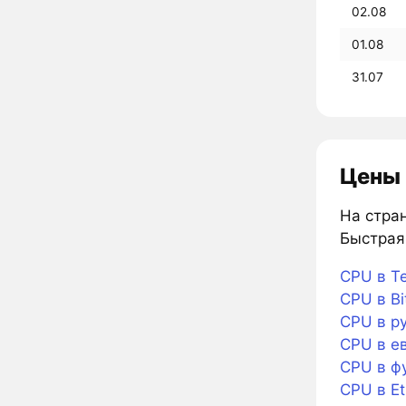
02.08
01.08
31.07
Цены 
На стран
Быстрая 
CPU в Te
CPU в Bi
CPU в р
CPU в е
CPU в ф
CPU в E