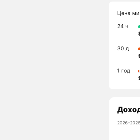
Цена ми
24 ч
30 д
1 год
Дохо
2026–2026