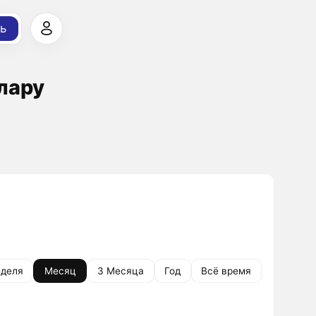
ь
лару
деля
Месяц
3 Месяца
Год
Всё время