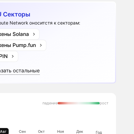
 Секторы
ute Network оноситстя к секторам:
кены Solana
кены Pump.fun
PIN
зать остальные
падение
рост
Авг
Сен
Окт
Ноя
Дек
Год