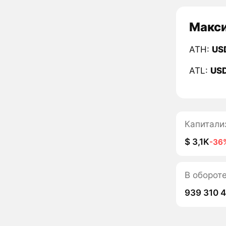
Макси
ATH:
US
ATL:
US
Капитали
$ 3,1K
-36
В оборот
939 310 