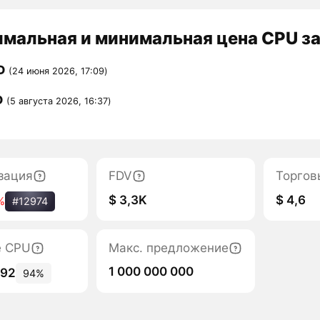
мальная и минимальная цена CPU за
D
(24 июня 2026, 17:09)
D
(5 августа 2026, 16:37)
зация
FDV
Торгов
$ 3,3K
$ 4,6
%
#12974
е CPU
Макс. предложение
1 000 000 000
492
94%