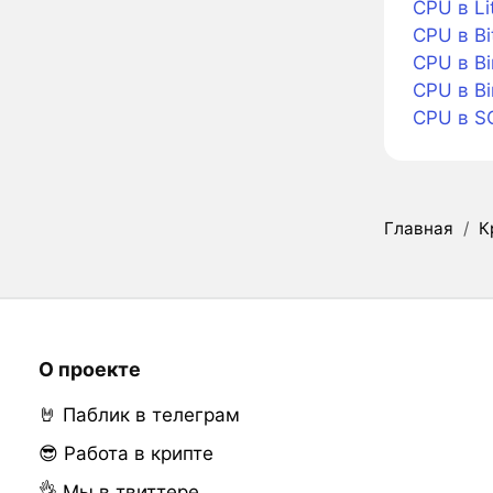
CPU в Li
CPU в Bi
CPU в Bi
CPU в B
CPU в S
Главная
/
К
О проекте
🤘 Паблик в телеграм
😎 Работа в крипте
👌 Мы в твиттере