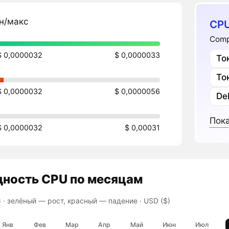
н/макс
CPU
Comp
$ 0,0000032
$ 0,0000033
То
То
$ 0,0000032
$ 0,0000056
De
Пока
$ 0,0000032
$ 0,00031
дность
CPU
по месяцам
 ·
зелёный — рост, красный — падение
· USD ($)
Янв
Фев
Мар
Апр
Май
Июн
Июл