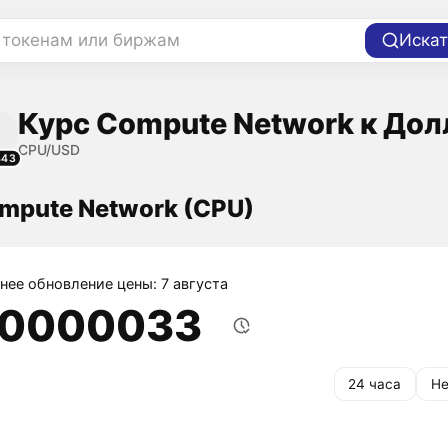
 токенам или биржам
Искат
Курс Compute Network к Дол
CPU/USD
443
mpute Network (CPU)
нее обновление цены: 7 августа
,0000033
24 часа
Не