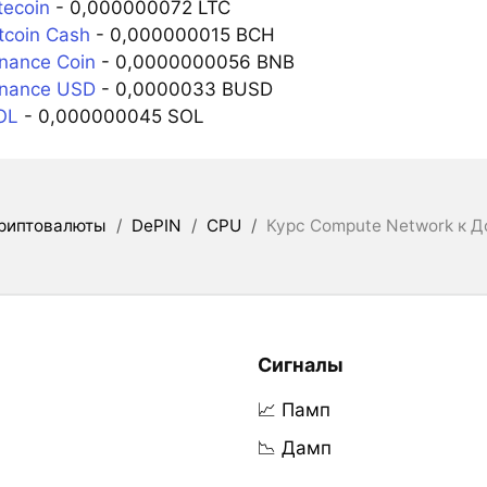
tecoin
- 0,000000072 LTC
tcoin Cash
- 0,000000015 BCH
nance Coin
- 0,0000000056 BNB
inance USD
- 0,0000033 BUSD
OL
- 0,000000045 SOL
риптовалюты
/
DePIN
/
CPU
/
Курс Compute Network к 
Сигналы
📈 Памп
📉 Дамп