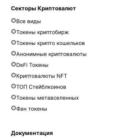
Секторы Криптовалют
Все виды
Токены криптобирж
Токены крипто кошельков
Анонимные криптовалюты
DeFi Токены
Криптовалюты NFT
ТОП Стейблкоинов
Токены метавселенных
Фан токены
Документация