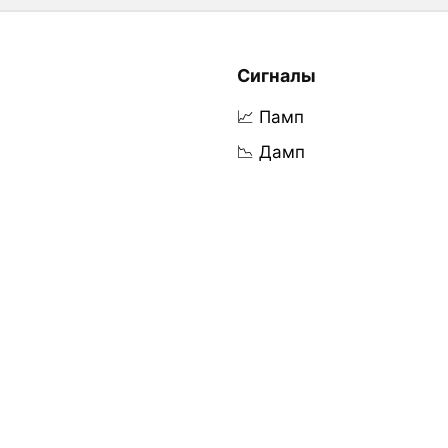
Сигналы
📈 Памп
📉 Дамп