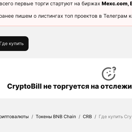
всего первые торги стартуют на биржах
Mexc.com
,
ранее пишем о листингах топ проектов в Телеграм 
Где купить
CryptoBill не торгуется на отсле
риптовалюты
/
Токены BNB Chain
/
CRB
/
Где купить Cry