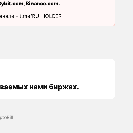
Bybit.com
,
Binance.com
.
канале -
t.me/RU_HOLDER
живаемых нами биржах.
ptoBill