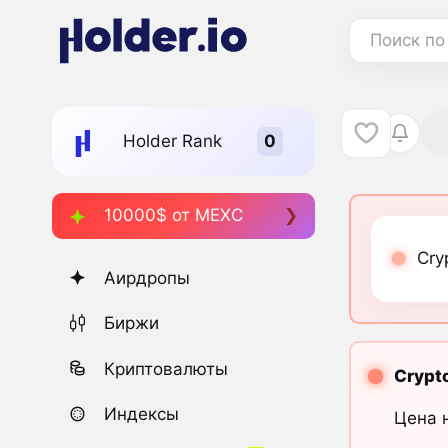
Поиск по
Holder Rank
10000$ от MEXC
Cry
Аирдропы
Биржи
Криптовалюты
Crypto
Индексы
Цена 