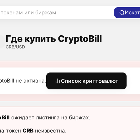
 токенам или биржам
Искат
Где купить CryptoBill
CRB/USD
ptoBill не активна.
Список криптовалют
Bill
ожидает листинга на биржах.
на токен
CRB
неизвестна.