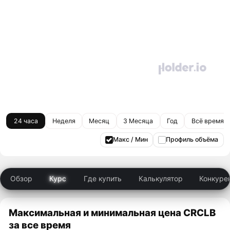
24 часа
Неделя
Месяц
3 Месяца
Год
Всё время
Макс / Мин
Профиль объёма
Обзор
Курс
Где купить
Калькулятор
Конкуре
Максимальная и минимальная цена CRCLB
за все время