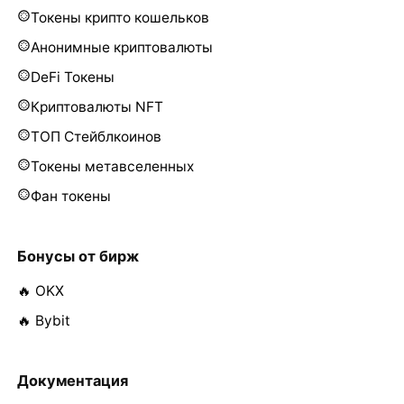
Токены крипто кошельков
Анонимные криптовалюты
DeFi Токены
Криптовалюты NFT
ТОП Стейблкоинов
Токены метавселенных
Фан токены
Бонусы от бирж
🔥 OKX
🔥 Bybit
Документация