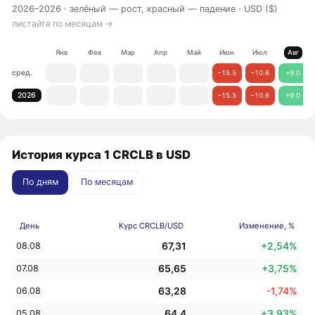
2026–2026 ·
зелёный — рост, красный — падение
· USD ($)
листайте по месяцам →
Янв
Фев
Мар
Апр
Май
Июн
Июл
Авг
сред.
−15.5
−10.6
+9.0
2026
−15.5
−10.6
+9.0
История курса 1 CRCLB в USD
По дням
По месяцам
День
Курс CRCLB/USD
Изменение, %
67,31
+2,54%
08.08
65,65
+3,75%
07.08
63,28
-1,74%
06.08
64,4
+3,93%
05.08