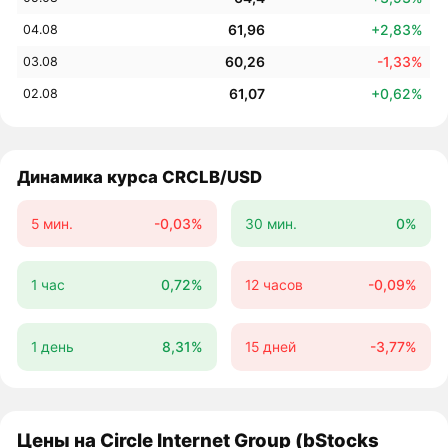
61,96
+2,83%
04.08
60,26
-1,33%
03.08
61,07
+0,62%
02.08
Динамика курса CRCLB/USD
5 мин.
-0,03%
30 мин.
0%
1 час
0,72%
12 часов
-0,09%
1 день
8,31%
15 дней
-3,77%
Цены на Circle Internet Group (bStocks