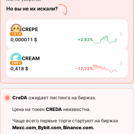
Но вы не их искали?
CREPE
1314
0,000011 $
+2,83%
CREAM
2882
0,418 $
-12,72%
CreDA
ожидает листинга на биржах.
Цена на токен
CREDA
неизвестна.
Чаще всего первые торги стартуют на биржах
Mexc.com
,
Bybit.com
,
Binance.com
.