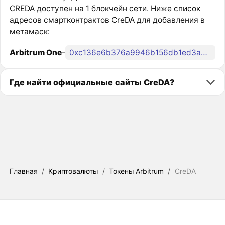
CREDA доступен на 1 блокчейн сети. Ниже список
адресов смартконтрактов CreDA для добавления в
метамаск:
Arbitrum One
-
0xc136e6b376a9946b156db1ed3a34b08afdaed76d
Где найти официальные сайты CreDA?
Главная
/
Криптовалюты
/
Токены Arbitrum
/
CreDA