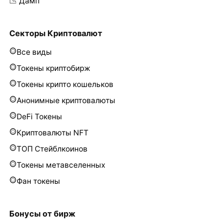
📉 Дамп
Секторы Криптовалют
Все виды
Токены криптобирж
Токены крипто кошельков
Анонимные криптовалюты
DeFi Токены
Криптовалюты NFT
ТОП Стейблкоинов
Токены метавселенных
Фан токены
Бонусы от бирж