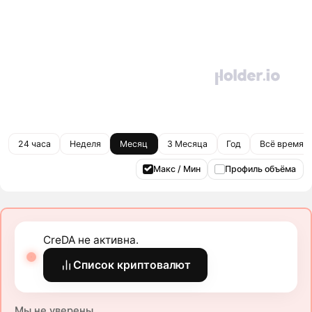
24 часа
Неделя
Месяц
3 Месяца
Год
Всё время
Макс / Мин
Профиль объёма
CreDA не активна.
Список криптовалют
Мы не уверены.