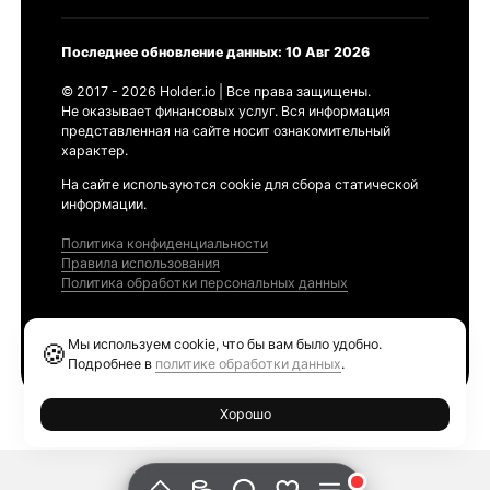
Последнее обновление данных: 10 Авг 2026
© 2017 - 2026 Holder.io | Все права защищены.
Не оказывает финансовых услуг. Вся информация
представленная на сайте носит ознакомительный
характер.
На сайте используются cookie для сбора статической
информации.
Политика конфиденциальности
Правила использования
Политика обработки персональных данных
Продукты
Мы используем cookie, что бы вам было удобно.
🍪
Ethereum GAS Tracker
Подробнее в
политике обработки данных
.
Хорошо