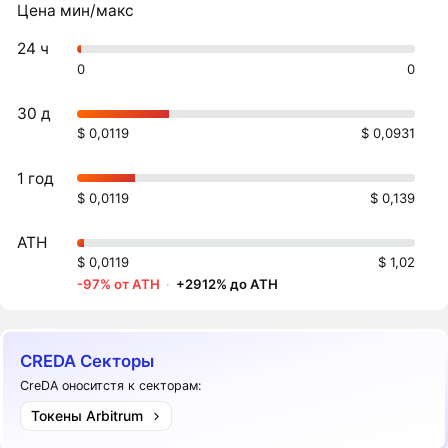
Цена мин/макс
24 ч
0
0
30 д
$ 0,0119
$ 0,0931
1 год
$ 0,0119
$ 0,139
ATH
$ 0,0119
$ 1,02
-97% от ATH
·
+2912% до ATH
CREDA Секторы
CreDA оноситстя к секторам:
Токены Arbitrum