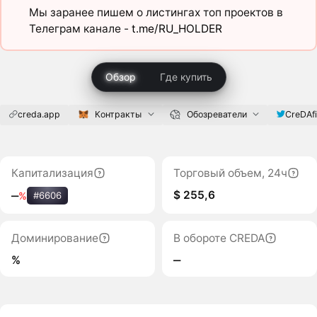
Мы заранее пишем о листингах топ проектов в
Телеграм канале -
t.me/RU_HOLDER
Обзор
Где купить
creda.app
Контракты
Обозреватели
CreDAf
Капитализация
Торговый объем, 24ч
$ 255,6
‒
%
#6606
Доминирование
В обороте CREDA
%
‒