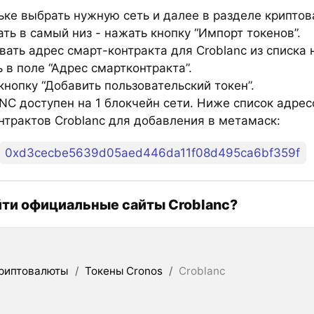
ьке выбрать нужную сеть и далее в разделе крипто
ть в самый низ - нажать кнопку “Импорт токенов”.
вать адрес смарт-контракта для Croblanc из списка 
 в поле “Адрес смартконтракта”.
нопку “Добавить пользовательский токен”.
C доступен на 1 блокчейн сети. Ниже список адрес
нтрактов Croblanc для добавления в метамаск:
0xd3cecbe5639d05aed446da11f08d495ca6bf359f
йти официальные сайты Croblanc?
риптовалюты
/
Токены Cronos
/
Croblanc