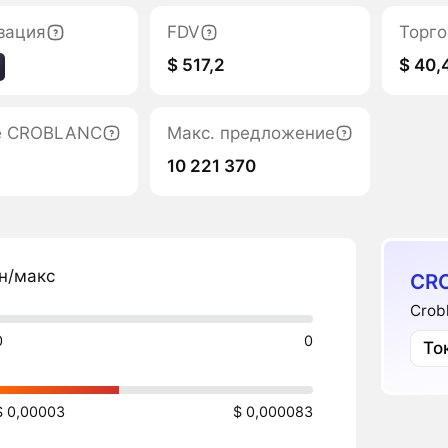
зация
FDV
Торго
$ 517,2
$ 40,
е CROBLANC
Макс. предложение
10 221 370
н/макс
CR
Crob
0
0
То
$ 0,00003
$ 0,000083