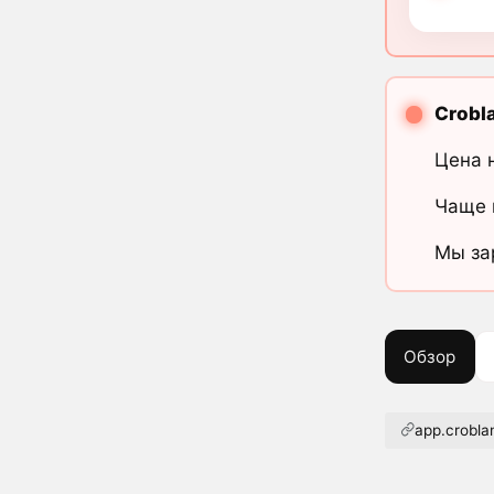
Crobl
Цена 
Чаще 
Мы за
Обзор
app.crobl