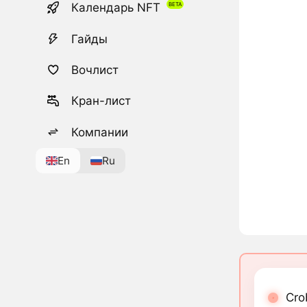
Календарь NFT
Гайды
Вочлист
Кран-лист
Компании
En
Ru
Cro