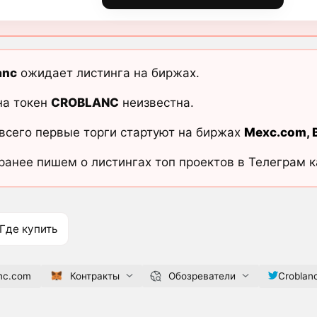
anc
ожидает листинга на биржах.
на токен
CROBLANC
неизвестна.
всего первые торги стартуют на биржах
Mexc.com
,
ранее пишем о листингах топ проектов в Телеграм 
Где купить
anc.com
Контракты
Обозреватели
Croblan