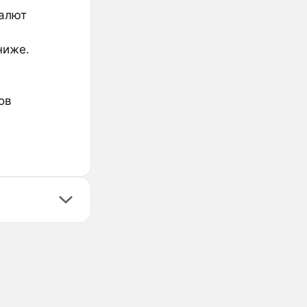
валют
ниже.
ов