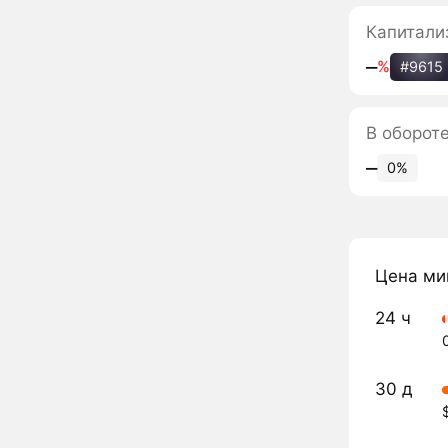
Капитали
‒
%
#9615
В оборот
‒
0%
Цена ми
24 ч
30 д