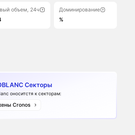
вый объем, 24ч
Доминирование
4
%
OBLANC Секторы
lanc оноситстя к секторам:
кены Cronos