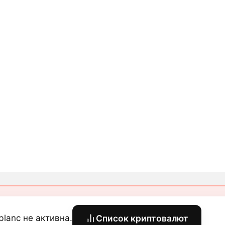
blanc не активна.
Список криптовалют