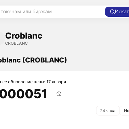
 токенам или биржам
Искат
Croblanc
CROBLANC
oblanc (CROBLANC)
нее обновление цены: 17 января
,000051
24 часа
Не