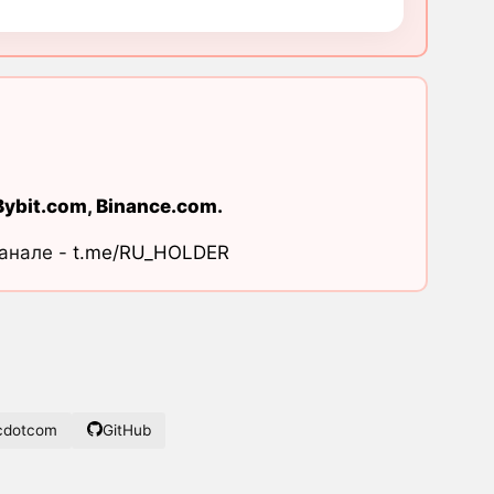
Bybit.com
,
Binance.com
.
канале -
t.me/RU_HOLDER
cdotcom
GitHub