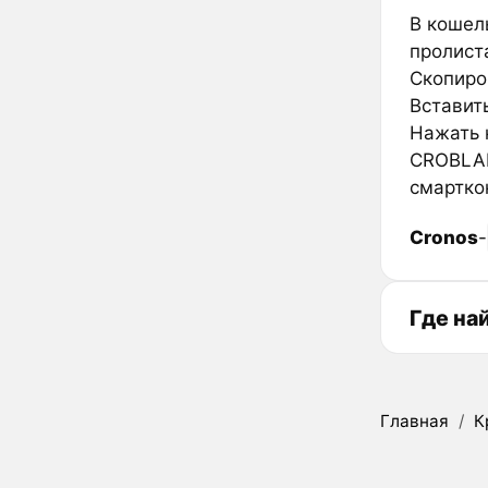
В кошел
пролиста
Скопиро
Вставить
Нажать к
CROBLAN
смартко
Cronos
-
Где на
Главная
/
К