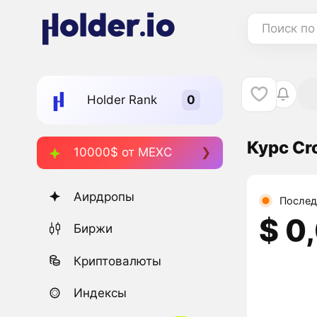
Поиск по
Holder Rank
Курс Cr
10000$ от MEXC
Аирдропы
Послед
$ 0
Биржи
Криптовалюты
Индексы