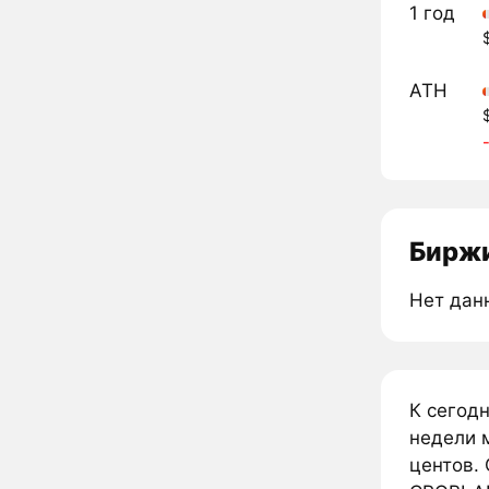
1 год
ATH
Биржи
Нет дан
К сегод
недели 
центов. 