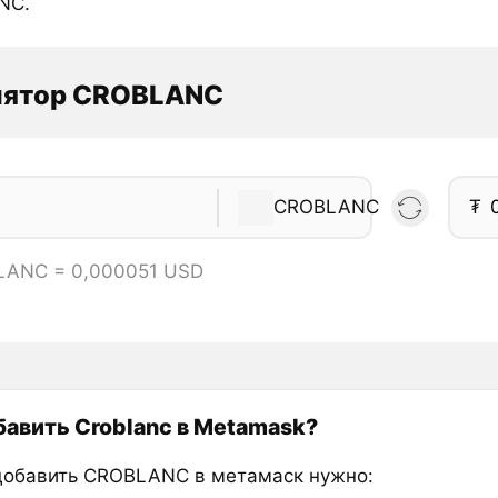
NC.
лятор CROBLANC
CROBLANC
₮
LANC = 0,000051 USD
бавить Croblanc в Metamask?
добавить CROBLANC в метамаск нужно: