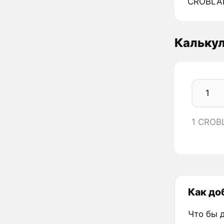
CROBLA
Кальку
1 CROB
Как до
Что бы 