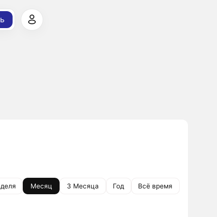
ь
деля
Месяц
3 Месяца
Год
Всё время