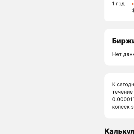
1 год
Биржи
Нет дан
К сегод
течение
0,000011
копеек 
Кальку