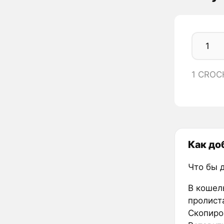
1 CROC
Как до
Что бы 
В кошел
пролиста
Скопиров