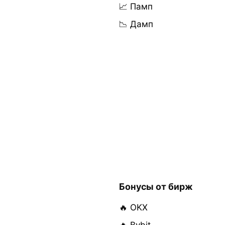
📈 Памп
📉 Дамп
Бонусы от бирж
🔥 OKX
🔥 Bybit