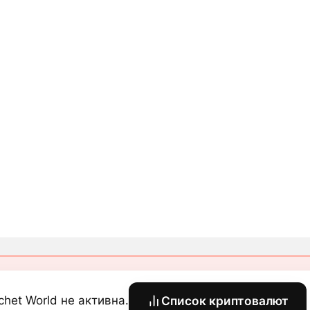
chet World не активна.
Список криптовалют