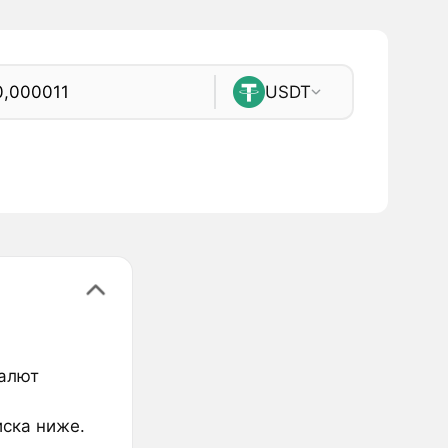
USDT
валют
иска ниже.