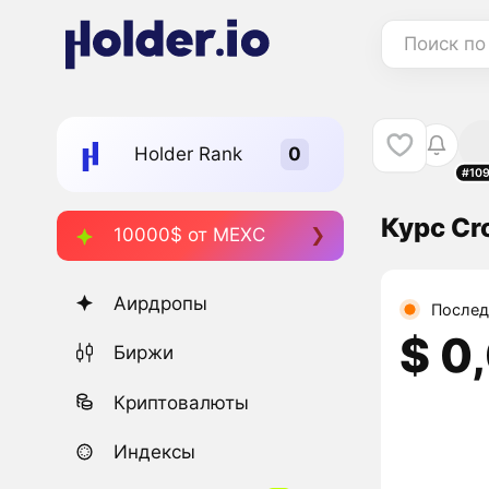
Поиск по
Holder Rank
#10
Курс Cr
10000$ от MEXC
Аирдропы
Послед
$ 0
Биржи
Криптовалюты
Индексы