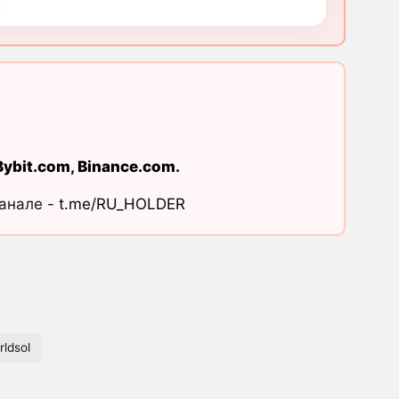
Bybit.com
,
Binance.com
.
канале -
t.me/RU_HOLDER
ldsol