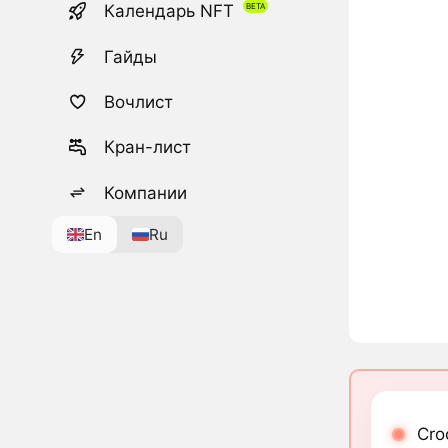
Календарь NFT
Гайды
Вочлист
Кран-лист
Компании
En
Ru
Cro