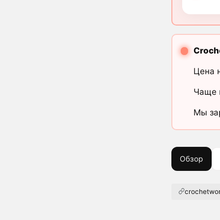
Croch
Цена 
Чаще 
Мы за
Обзор
crochetwor