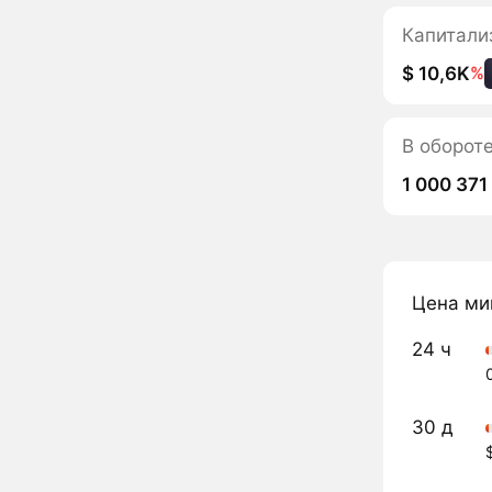
Капитали
$ 10,6K
%
В оборот
1 000 371
Цена ми
24 ч
30 д