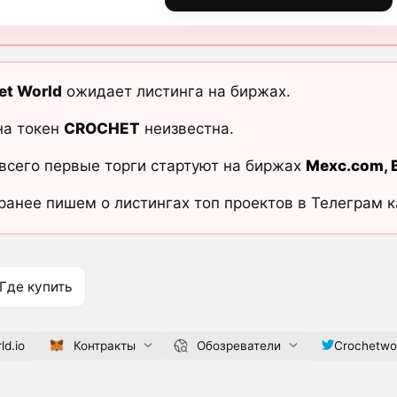
et World
ожидает листинга на биржах.
на токен
CROCHET
неизвестна.
всего первые торги стартуют на биржах
Mexc.com
,
ранее пишем о листингах топ проектов в Телеграм 
Где купить
ld.io
Контракты
Обозреватели
Crochetwor