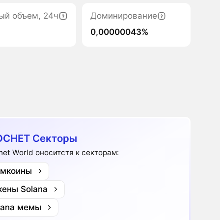
ый объем, 24ч
Доминирование
0,00000043%
OCHET Секторы
het World оноситстя к секторам:
мкоины
кены Solana
lana мемы