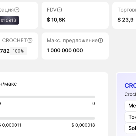
зация
FDV
Торгов
$ 10,6K
$ 23,9
#10913
е CROCHET
Макс. предложение
1 000 000 000
 782
100%
н/макс
CR
Croc
0
0
Ме
То
$ 0,000011
$ 0,000018
So