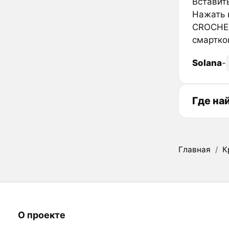
Вставить
Нажать к
CROCHET
смартко
Solana
-
Где на
Главная
/
К
О проекте