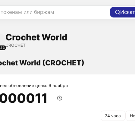
 токенам или биржам
Искат
Crochet World
CROCHET
923
ochet World (CROCHET)
нее обновление цены: 6 ноября
,000011
24 часа
Не