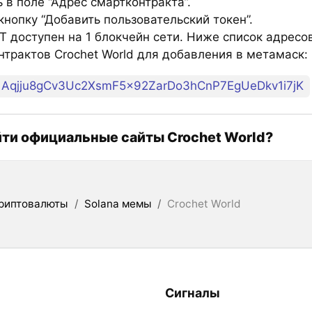
 в поле “Адрес смартконтракта”.
нопку “Добавить пользовательский токен”.
 доступен на 1 блокчейн сети. Ниже список адресо
нтрактов Crochet World для добавления в метамаск:
Aqjju8gCv3Uc2XsmF5x92ZarDo3hCnP7EgUeDkv1i7jK
йти официальные сайты Crochet World?
риптовалюты
/
Solana мемы
/
Crochet World
Сигналы