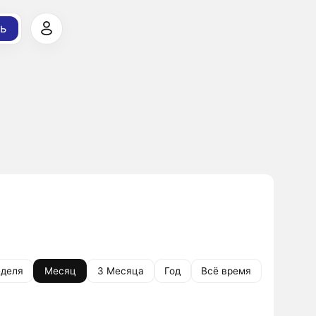
ь
деля
Месяц
3 Месяца
Год
Всё время