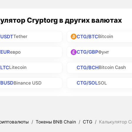
улятор Cryptorg в других валютах
/USDT
CTG/BTC
Tether
Bitcoin
/EUR
CTG/GBP
евро
Фунт
/LTC
CTG/BCH
Litecoin
Bitcoin Cash
/BUSD
CTG/SOL
Binance USD
SOL
риптовалюты
/
Токены BNB Chain
/
CTG
/
Калькулятор C