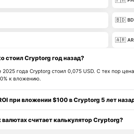
🇵🇭
PH
🇧🇩
BD
🇦🇷
AR
о стоил Cryptorg год назад?
 2025 года Cryptorg стоил 0,075 USD. С тех пор цен
70% к вложению.
ROI при вложении $100 в Cryptorg 5 лет наза
х валютах считает калькулятор Cryptorg?