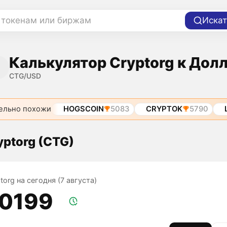
 токенам или биржам
Искат
Калькулятор Cryptorg к Дол
CTG/USD
ельно похожи
HOGSCOIN
5083
CRYPTOK
5790
yptorg (CTG)
torg на сегодня (7 августа)
,0199