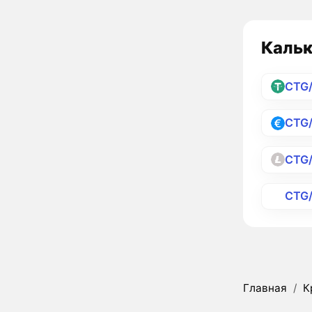
Кальк
CTG
CTG
CTG
CTG
Главная
/
К