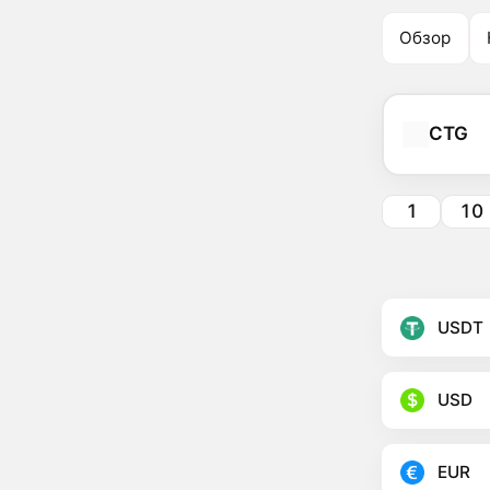
Обзор
CTG
1
10
USDT
USD
EUR