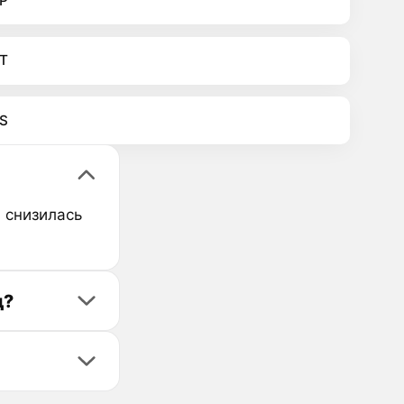
P
T
S
а снизилась
д?