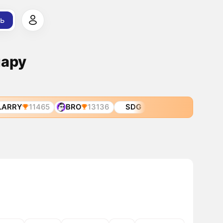
ь
лару
LARRY
11465
BRO
13136
SDG