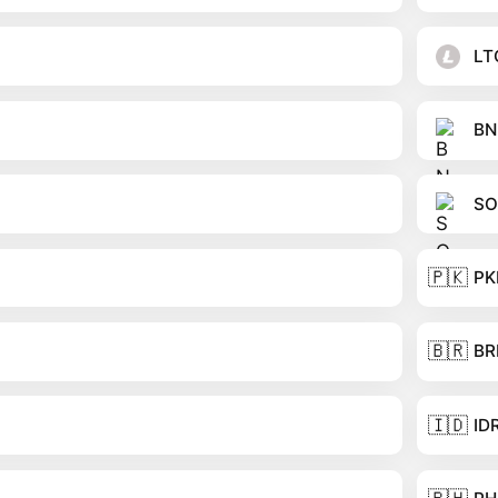
LT
BN
SO
🇵🇰
PK
🇧🇷
BR
🇮🇩
ID