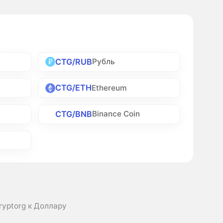
CTG/RUB
Рубль
CTG/ETH
Ethereum
CTG/BNB
Binance Coin
ryptorg к Доллару