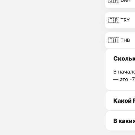
🇺🇦
UAH
🇹🇷
TRY
🇹🇭
THB
Скольк
В начале
— это -
Какой 
В каки