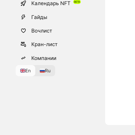
Календарь NFT
Гайды
Вочлист
Кран-лист
Компании
En
Ru