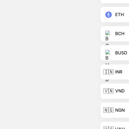
ETH
BCH
BUSD
🇮🇳
INR
🇻🇳
VND
🇳🇬
NGN