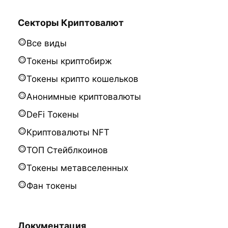
Секторы Криптовалют
Все виды
Токены криптобирж
Токены крипто кошельков
Анонимные криптовалюты
DeFi Токены
Криптовалюты NFT
ТОП Стейблкоинов
Токены метавселенных
Фан токены
Документация