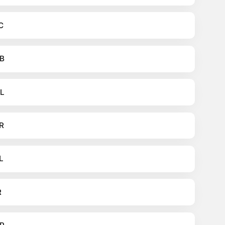
C
B
L
R
L
R