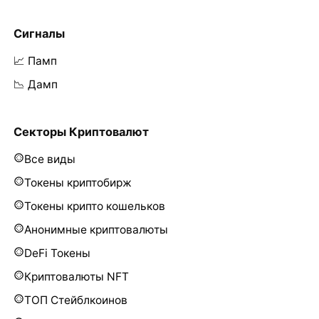
Сигналы
📈 Памп
📉 Дамп
Секторы Криптовалют
Все виды
Токены криптобирж
Токены крипто кошельков
Анонимные криптовалюты
DeFi Токены
Криптовалюты NFT
ТОП Стейблкоинов