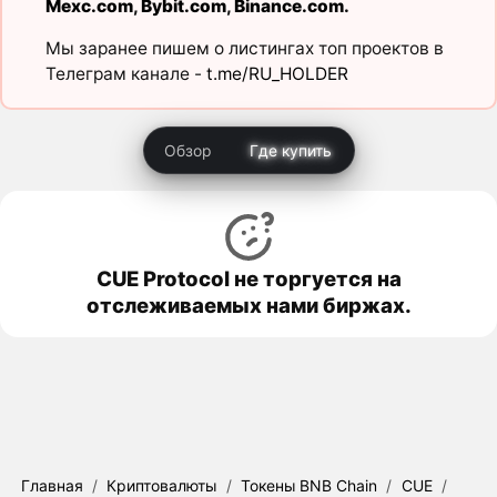
Mexc.com
,
Bybit.com
,
Binance.com
.
Мы заранее пишем о листингах топ проектов в
Телеграм канале -
t.me/RU_HOLDER
Обзор
Где купить
CUE Protocol не торгуется на
отслеживаемых нами биржах.
Главная
/
Криптовалюты
/
Токены BNB Chain
/
CUE
/