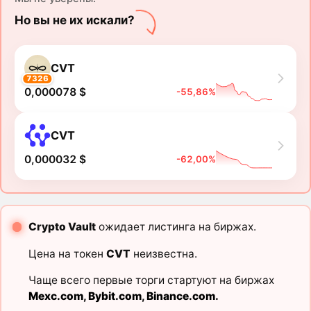
Но вы не их искали?
CVT
7326
0,000078 $
-55,86%
CVT
0,000032 $
-62,00%
Crypto Vault
ожидает листинга на биржах.
Цена на токен
CVT
неизвестна.
Чаще всего первые торги стартуют на биржах
Mexc.com
,
Bybit.com
,
Binance.com
.