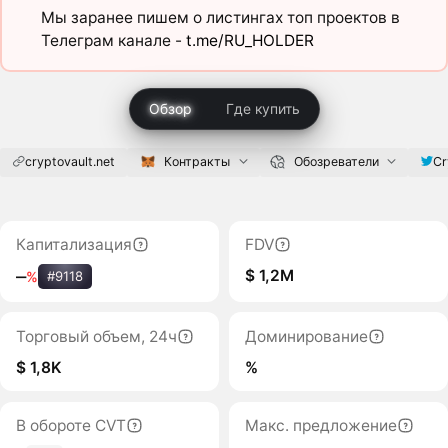
Мы заранее пишем о листингах топ проектов в
Телеграм канале -
t.me/RU_HOLDER
Обзор
Где купить
cryptovault.net
Контракты
Обозреватели
Cr
Капитализация
FDV
$ 1,2M
‒
%
#9118
Торговый объем, 24ч
Доминирование
$ 1,8K
%
В обороте CVT
Макс. предложение