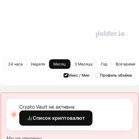
24 часа
Неделя
Месяц
3 Месяца
Год
Всё время
Макс / Мин
Профиль объёма
Crypto Vault не активна.
Список криптовалют
Мы не уверены.