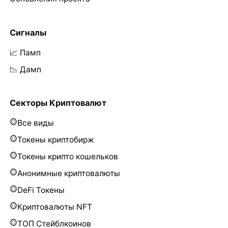
Сигналы
📈 Памп
📉 Дамп
Секторы Криптовалют
Все виды
Токены криптобирж
Токены крипто кошельков
Анонимные криптовалюты
DeFi Токены
Криптовалюты NFT
ТОП Стейблкоинов