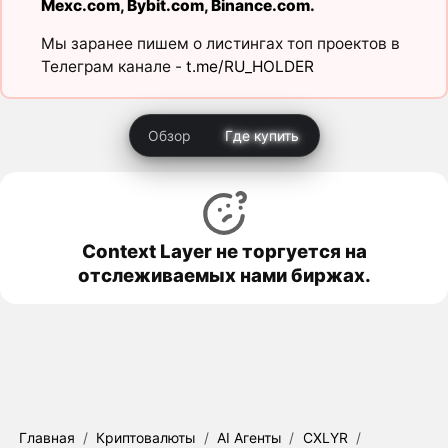
Mexc.com
,
Bybit.com
,
Binance.com
.
Мы заранее пишем о листингах топ проектов в
Телеграм канале -
t.me/RU_HOLDER
Обзор
Где купить
Context Layer не торгуется на
отслеживаемых нами биржах.
Главная
/
Криптовалюты
/
AI Агенты
/
CXLYR
/