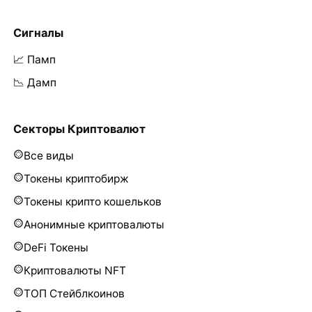
Сигналы
📈 Памп
📉 Дамп
Секторы Криптовалют
Все виды
Токены криптобирж
Токены крипто кошельков
Анонимные криптовалюты
DeFi Токены
Криптовалюты NFT
ТОП Стейблкоинов