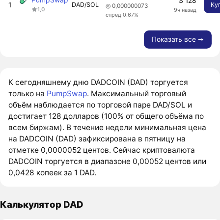
$ 128
1
DAD/SOL
Ку
◎ 0,000000073
1,0
9ч назад
спред 0.67%
Показать все ➙
К сегодняшнему дню DADCOIN (DAD) торгуется
только на
PumpSwap
. Максимальный торговый
объём наблюдается по торговой паре DAD/SOL и
достигает 128 долларов (100% от общего объёма по
всем биржам). В течение недели минимальная цена
на DADCOIN (DAD) зафиксирована в пятницу на
отметке 0,0000052 центов. Сейчас криптовалюта
DADCOIN торгуется в диапазоне 0,00052 центов или
0,0428 копеек за 1 DAD.
Калькулятор DAD