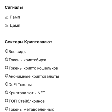
Сигналы
📈 Памп
📉 Дамп
Секторы Криптовалют
Все виды
Токены криптобирж
Токены крипто кошельков
Анонимные криптовалюты
DeFi Токены
Криптовалюты NFT
ТОП Стейблкоинов
Токены метавселенных