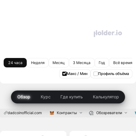
24 часа
Неделя
Месяц
3 Месяца
Год
Всё время
Макс / Мин
Профиль объёма
Обзор
Курс
Где купить
Калькулятор
dadcoinofficial.com
Контракты
Обозреватели