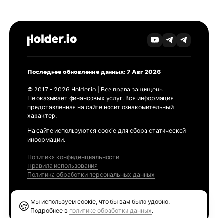
Последнее обновление данных: 7 Авг 2026
© 2017 - 2026 Holder.io | Все права защищены.
Не оказывает финансовых услуг. Вся информация
представленная на сайте носит ознакомительный
характер.
На сайте используются cookie для сбора статической
информации.
Политика конфиденциальности
Правила использования
Политика обработки персональных данных
Продукты
Мы используем cookie, что бы вам было удобно.
🍪
Ethereum GAS Tracker
Подробнее в
политике обработки данных
.