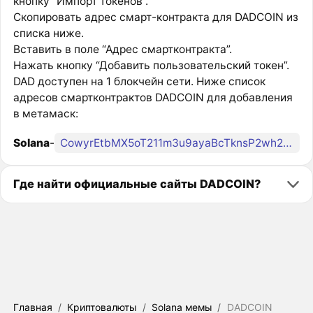
кнопку “Импорт токенов”.
Скопировать адрес смарт-контракта для DADCOIN из
списка ниже.
Вставить в поле “Адрес смартконтракта”.
Нажать кнопку “Добавить пользовательский токен”.
DAD доступен на 1 блокчейн сети. Ниже список
адресов смартконтрактов DADCOIN для добавления
в метамаск:
Solana
-
CowyrEtbMX5oT211m3u9ayaBcTknsP2wh2zMWghbpump
Где найти официальные сайты DADCOIN?
Главная
/
Криптовалюты
/
Solana мемы
/
DADCOIN