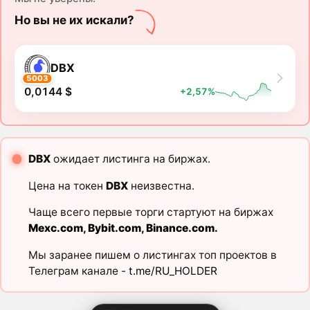
Но вы не их искали?
DBX
5003
0,0144 $
+2,57%
DBX
ожидает листинга на биржах.
Цена на токен
DBX
неизвестна.
Чаще всего первые торги стартуют на биржах
Mexc.com
,
Bybit.com
,
Binance.com
.
Мы заранее пишем о листингах топ проектов в
Телеграм канале -
t.me/RU_HOLDER