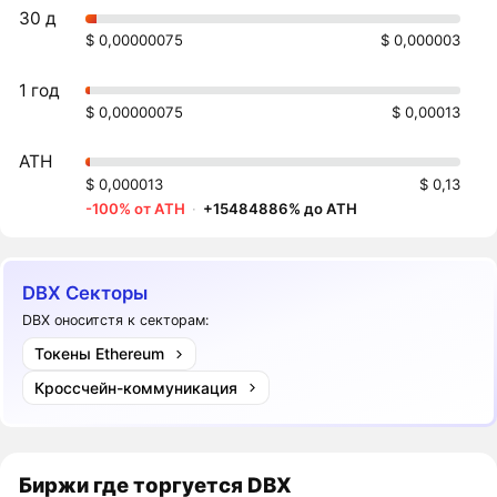
30 д
$ 0,00000075
$ 0,000003
1 год
$ 0,00000075
$ 0,00013
ATH
$ 0,000013
$ 0,13
-100% от ATH
·
+15484886% до ATH
DBX Секторы
DBX оноситстя к секторам:
Токены Ethereum
Кроссчейн-коммуникация
Биржи где торгуется DBX