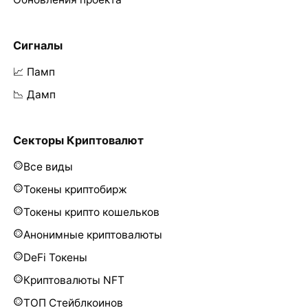
Сигналы
📈 Памп
📉 Дамп
Секторы Криптовалют
Все виды
Токены криптобирж
Токены крипто кошельков
Анонимные криптовалюты
DeFi Токены
Криптовалюты NFT
ТОП Стейблкоинов