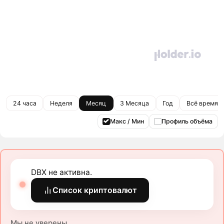
24 часа
Неделя
Месяц
3 Месяца
Год
Всё время
Макс / Мин
Профиль объёма
DBX не активна.
Список криптовалют
Мы не уверены.