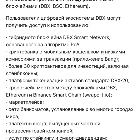
блокчейнами (DBX, BSC, Ethereum).
Пользователи цифровой экосистемы DBX могут
получить доступ к использованию:
· гибридного блокчейна DBX Smart Network,
основанного на алгоритме PoA;
· криптобанка с мобильным кошельком и низкими
комиссиями за транзакции (приложение Bang);
· более 30 криптоактивов для инвестиций, включая
стейблкоины;
· платформ токенизации активов стандарта DBX-20;
· кросс-чейн мостов между блокчейнами DBX,
Ethereum и Binance Smart Chain (swaport.io);
· маркетплейса;
· сети банкоматов, установленных во многих городах
мира;
· платежных карт, выпущенных частной
процессинговой компанией;
· услуг по стейкингу и смарт-дивидендам;