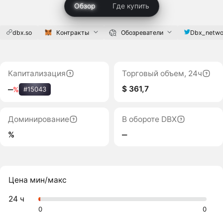
Обзор
Где купить
dbx.so
Контракты
Обозреватели
Dbx_netwo
Капитализация
Торговый объем, 24ч
$ 361,7
‒
%
#15043
Доминирование
В обороте DBX
%
‒
Цена мин/макс
24 ч
0
0