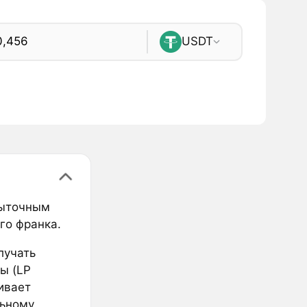
USDT
быточным
го франка.
лучать
ы (LP
ивает
льному