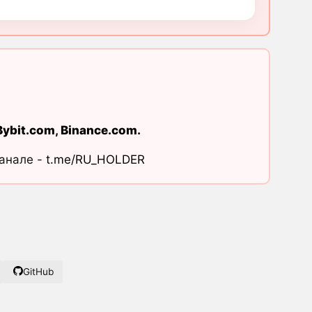
Bybit.com
,
Binance.com
.
канале -
t.me/RU_HOLDER
GitHub