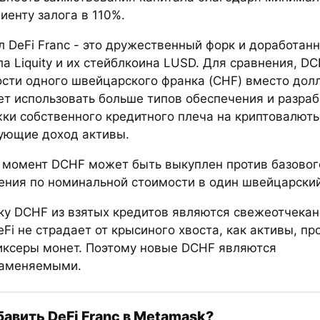
иенту залога в 110%.
л DeFi Franc - это дружественный форк и доработан
а Liquity и их стейблкоина LUSD. Для сравнения, D
ости одного швейцарского франка (CHF) вместо дол
ет использовать больше типов обеспечения и разраб
ки собственного кредитного плеча на криптовалюты
ующие доход активы.
 момент DCHF может быть выкуплен против базовог
ения по номинальной стоимости в один швейцарский
ку DCHF из взятых кредитов являются свежеотчека
eFi не страдает от крысиного хвоста, как активы, п
иксеры монет. Поэтому новые DCHF являются
аменяемыми.
бавить DeFi Franc в Metamask?