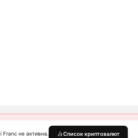
i Franc не активна.
Список криптовалют