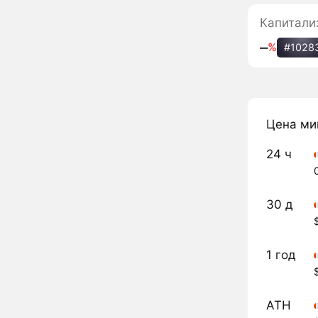
Капитали
‒
%
#1028
Цена ми
24 ч
30 д
1 год
ATH