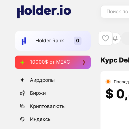
Поиск по
Holder Rank
Курс De
10000$ от MEXC
Аирдропы
Послед
$ 0
Биржи
Криптовалюты
Индексы