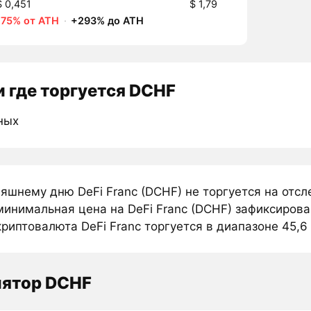
$ 0,451
$ 1,79
-75% от ATH
·
+293% до ATH
 где торгуется DCHF
ных
няшнему дню DeFi Franc (DCHF) не торгуется на отс
инимальная цена на DeFi Franc (DCHF) зафиксирован
риптовалюта DeFi Franc торгуется в диапазоне 45,6 
лятор DCHF