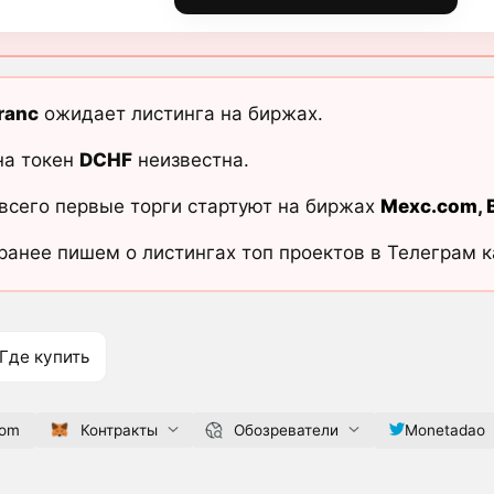
ranc
ожидает листинга на биржах.
на токен
DCHF
неизвестна.
всего первые торги стартуют на биржах
Mexc.com
,
ранее пишем о листингах топ проектов в Телеграм 
Где купить
com
Контракты
Обозреватели
Monetadao