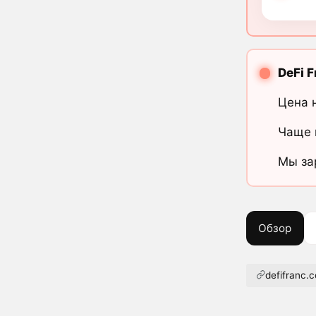
DeFi F
Цена 
Чаще 
Мы за
Обзор
defifranc.