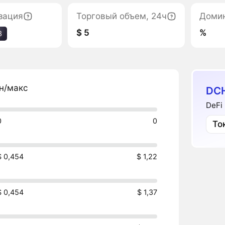
зация
Торговый объем, 24ч
Доми
$ 5
%
3
н/макс
DCH
DeFi
0
0
То
$ 0,454
$ 1,22
$ 0,454
$ 1,37