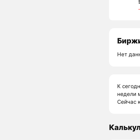
Биржи
Нет дан
К сегод
недели м
Сейчас к
Кальку