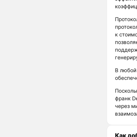
коэффиц
Протоко
протокол
к стоим
позволя
поддерж
генерир
В любой
обеспеч
Посколь
франк D
через м
взаимоз
Как до