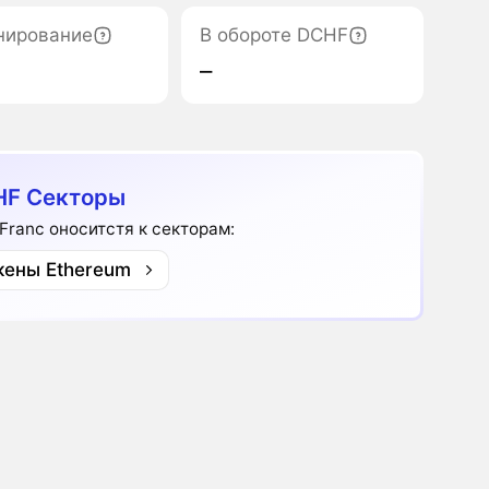
нирование
В обороте DCHF
‒
F Секторы
 Franc оноситстя к секторам:
кены Ethereum