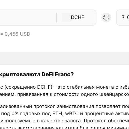
DCHF
₮
 = 0,456 USD
 криптовалюта DeFi Franc?
anc (сокращенно DCHF) - это стабильная монета с из
ением, привязанная к стоимости одного швейцарско
ализованный протокол заимствования позволяет по
 под 0% годовых под ETH, wBTC и процентные актив
, используемые в качестве залога. Протокол обеспеч
вность заимствования капитала благодаря минима