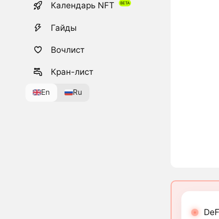
Календарь NFT
Гайды
Вочлист
Кран-лист
En
Ru
DeF