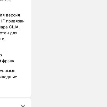
ная версия
CHF привязан
лара США,
отан для
 и
о
 франк.
ненными,
рошедшие