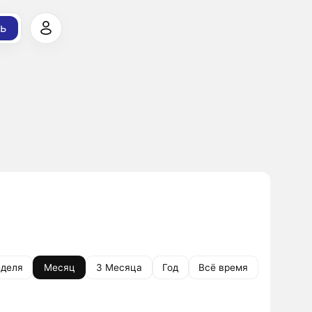
ь
деля
Месяц
3 Месяца
Год
Всё время