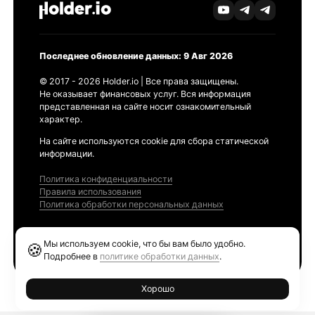
Последнее обновление данных: 9 Авг 2026
© 2017 - 2026 Holder.io | Все права защищены.
Не оказывает финансовых услуг. Вся информация
представленная на сайте носит ознакомительный
характер.
На сайте используются cookie для сбора статической
информации.
Политика конфиденциальности
Правила использования
Политика обработки персональных данных
Продукты
Мы используем cookie, что бы вам было удобно.
🍪
Ethereum GAS Tracker
Подробнее в
политике обработки данных
.
Хорошо