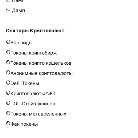
📈 Памп
📉 Дамп
Секторы Криптовалют
Все виды
Токены криптобирж
Токены крипто кошельков
Анонимные криптовалюты
DeFi Токены
Криптовалюты NFT
ТОП Стейблкоинов
Токены метавселенных
Фан токены