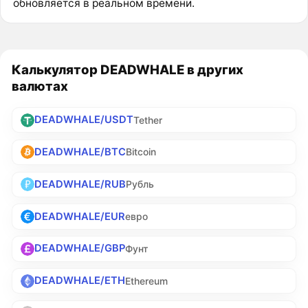
обновляется в реальном времени.
Калькулятор DEADWHALE в других
валютах
DEADWHALE/USDT
Tether
DEADWHALE/BTC
Bitcoin
DEADWHALE/RUB
Рубль
DEADWHALE/EUR
евро
DEADWHALE/GBP
Фунт
DEADWHALE/ETH
Ethereum