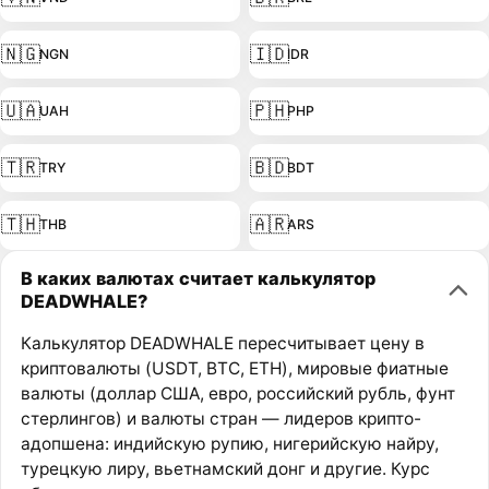
🇳🇬
🇮🇩
NGN
IDR
🇺🇦
🇵🇭
UAH
PHP
🇹🇷
🇧🇩
TRY
BDT
🇹🇭
🇦🇷
THB
ARS
В каких валютах считает калькулятор
DEADWHALE?
Калькулятор DEADWHALE пересчитывает цену в
криптовалюты (USDT, BTC, ETH), мировые фиатные
валюты (доллар США, евро, российский рубль, фунт
стерлингов) и валюты стран — лидеров крипто-
адопшена: индийскую рупию, нигерийскую найру,
турецкую лиру, вьетнамский донг и другие. Курс