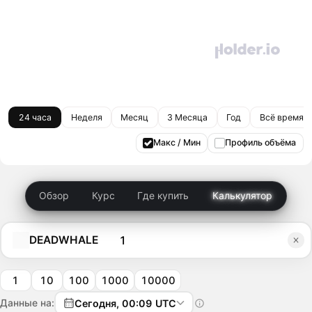
24 часа
Неделя
Месяц
3 Месяца
Год
Всё время
Макс / Мин
Профиль объёма
Обзор
Курс
Где купить
Калькулятор
DEADWHALE
1
10
100
1000
10000
Данные на:
Сегодня, 00:09 UTC