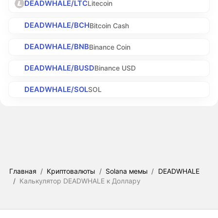
DEADWHALE/LTC
Litecoin
DEADWHALE/BCH
Bitcoin Cash
DEADWHALE/BNB
Binance Coin
DEADWHALE/BUSD
Binance USD
DEADWHALE/SOL
SOL
Главная
/
Криптовалюты
/
Solana мемы
/
DEADWHALE
/
Калькулятор DEADWHALE к Доллару