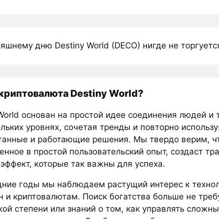
яшнему дню Destiny World (DECO) нигде не торгуетс
 криптовалюта Destiny World?
 World основан на простой идее соединения людей и 
ольких уровнях, сочетая тренды и повторно использу
танные и работающие решения. Мы твердо верим, чт
енное в простой пользовательский опыт, создаст тр
 эффект, которые так важны для успеха.
дние годы мы наблюдаем растущий интерес к техно
н и криптовалютам. Поиск богатства больше не треб
кой степени или знаний о том, как управлять сложн