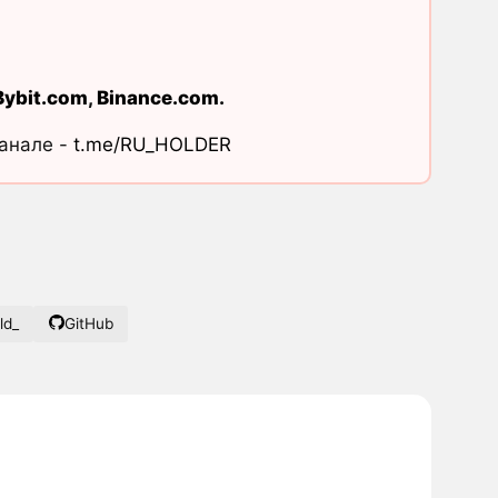
Bybit.com
,
Binance.com
.
канале -
t.me/RU_HOLDER
ld_
GitHub