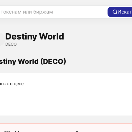
 токенам или биржам
Искат
Destiny World
DECO
stiny World (DECO)
нных о цене