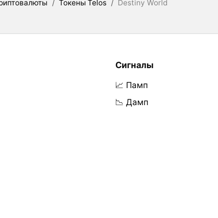
риптовалюты
/
Токены Telos
/
Destiny World
Сигналы
📈 Памп
📉 Дамп