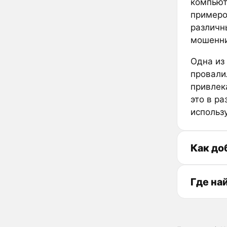
компьют
примеро
различн
мошенни
Одна из 
провали
привлек
это в ра
использу
Как до
Где на