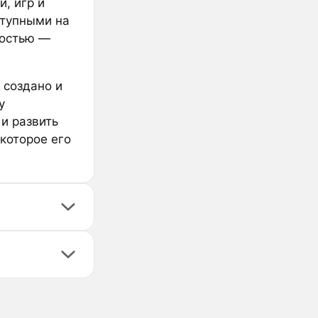
, игр и
ступными на
ностью —
 создано и
у
и развить
 которое его