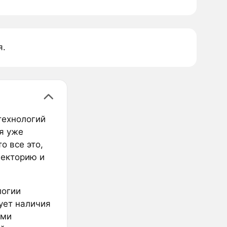
я.
технологий
я уже
о все это,
аекторию и
логии
ует наличия
ыми