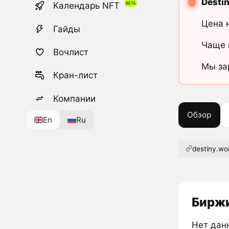
Desti
Календарь NFT
Цена 
Гайды
Чаще 
Вочлист
Мы за
Кран-лист
Компании
Обзор
En
Ru
destiny.wo
Биржи
Нет дан