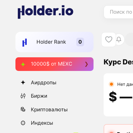
Поиск по
Holder Rank
Курс De
10000$ от MEXC
Аирдропы
Нет да
$ ―
Биржи
Криптовалюты
Индексы