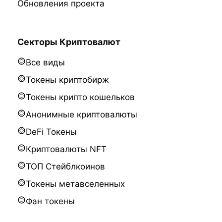
Обновления проекта
Секторы Криптовалют
Все виды
Токены криптобирж
Токены крипто кошельков
Анонимные криптовалюты
DeFi Токены
Криптовалюты NFT
ТОП Стейблкоинов
Токены метавселенных
Фан токены