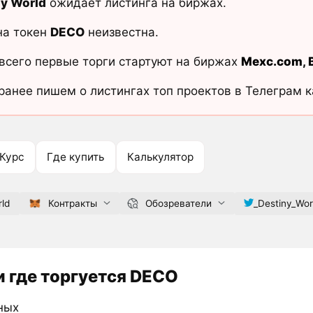
ny World
ожидает листинга на биржах.
на токен
DECO
неизвестна.
всего первые торги стартуют на биржах
Mexc.com
,
ранее пишем о листингах топ проектов в Телеграм 
Курс
Где купить
Калькулятор
rld
Контракты
Обозреватели
_Destiny_Wor
 где торгуется DECO
ных