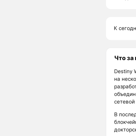
К сегодн
Что за
Destiny
на неск
разрабо
объедин
сетевой
В после
блокчей
докторс