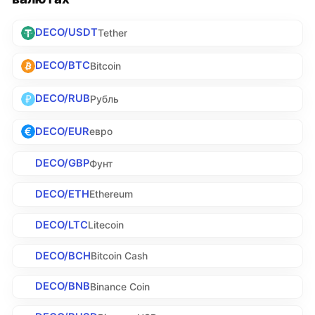
DECO/USDT
Tether
DECO/BTC
Bitcoin
DECO/RUB
Рубль
DECO/EUR
евро
DECO/GBP
Фунт
DECO/ETH
Ethereum
DECO/LTC
Litecoin
DECO/BCH
Bitcoin Cash
DECO/BNB
Binance Coin