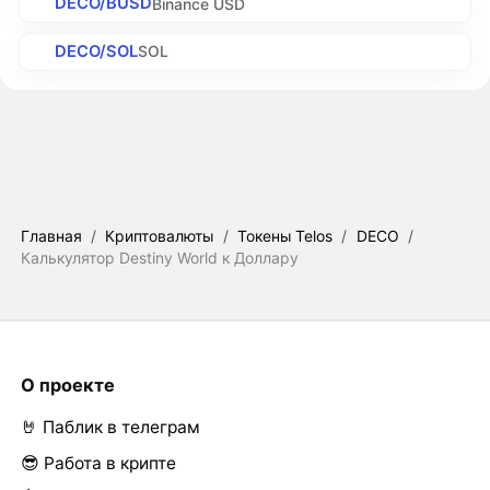
DECO/BUSD
Binance USD
DECO/SOL
SOL
Главная
/
Криптовалюты
/
Токены Telos
/
DECO
/
Калькулятор Destiny World к Доллару
О проекте
🤘 Паблик в телеграм
😎 Работа в крипте