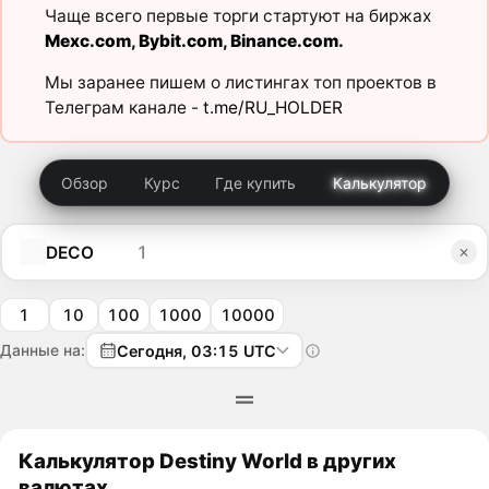
Чаще всего первые торги стартуют на биржах
Mexc.com
,
Bybit.com
,
Binance.com
.
Мы заранее пишем о листингах топ проектов в
Телеграм канале -
t.me/RU_HOLDER
Обзор
Курс
Где купить
Калькулятор
DECO
1
10
100
1000
10000
Данные на:
Сегодня, 03:15 UTC
Калькулятор Destiny World в других
валютах