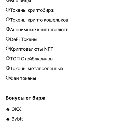
Все виды
Токены криптобирж
Токены крипто кошельков
Анонимные криптовалюты
DeFi Токены
Криптовалюты NFT
ТОП Стейблкоинов
Токены метавселенных
Фан токены
Бонусы от бирж
🔥 OKX
🔥 Bybit