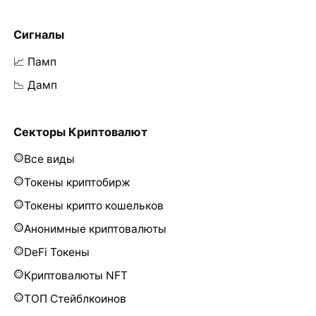
Сигналы
📈 Памп
📉 Дамп
Секторы Криптовалют
Все виды
Токены криптобирж
Токены крипто кошельков
Анонимные криптовалюты
DeFi Токены
Криптовалюты NFT
ТОП Стейблкоинов