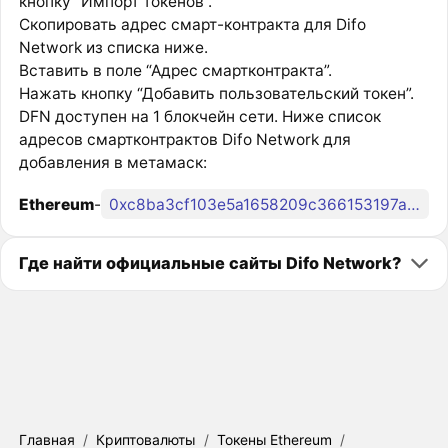
кнопку “Импорт токенов”.
Скопировать адрес смарт-контракта для Difo
Network из списка ниже.
Вставить в поле “Адрес смартконтракта”.
Нажать кнопку “Добавить пользовательский токен”.
DFN доступен на 1 блокчейн сети. Ниже список
адресов смартконтрактов Difo Network для
добавления в метамаск:
Ethereum
-
0xc8ba3cf103e5a1658209c366153197ac7fa9c9b1
Где найти официальные сайты Difo Network?
Главная
/
Криптовалюты
/
Токены Ethereum
/