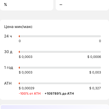
%
‒
Цена мин/макс
24 ч
0
0
30 д
$ 0,0003
$ 0,0006
1 год
$ 0,0003
$ 0,003
ATH
$ 0,00029
$ 0,327
-100% от ATH
·
+109789% до ATH