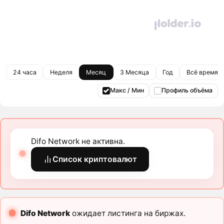
24 часа
Неделя
Месяц
3 Месяца
Год
Всё время
Макс / Мин
Профиль объёма
Difo Network не активна.
Список криптовалют
Difo Network
ожидает листинга на биржах.