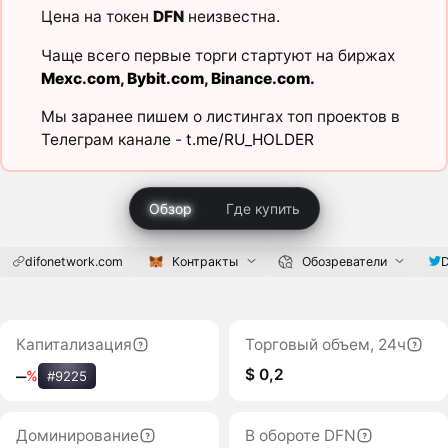
Цена на токен
DFN
неизвестна.
Чаще всего первые торги стартуют на биржах
Mexc.com
,
Bybit.com
,
Binance.com
.
Мы заранее пишем о листингах топ проектов в
Телеграм канале -
t.me/RU_HOLDER
Обзор
Где купить
difonetwork.com
Контракты
Обозреватели
D
Капитализация
Торговый объем, 24ч
$ 0,2
‒
%
#9225
Доминирование
В обороте DFN