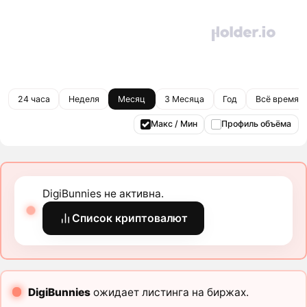
24 часа
Неделя
Месяц
3 Месяца
Год
Всё время
Макс / Мин
Профиль объёма
DigiBunnies не активна.
Список криптовалют
DigiBunnies
ожидает листинга на биржах.