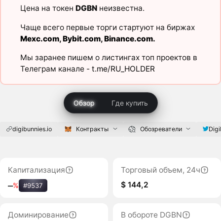
Цена на токен
DGBN
неизвестна.
Чаще всего первые торги стартуют на биржах
Mexc.com
,
Bybit.com
,
Binance.com
.
Мы заранее пишем о листингах топ проектов в
Телеграм канале -
t.me/RU_HOLDER
Обзор
Где купить
digibunnies.io
Контракты
Обозреватели
Digi
Капитализация
Торговый объем, 24ч
$ 144,2
‒
%
#9537
Доминирование
В обороте DGBN