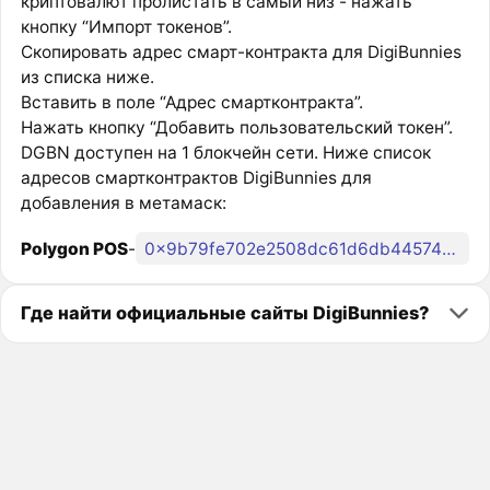
криптовалют пролистать в самый низ - нажать
кнопку “Импорт токенов”.
Скопировать адрес смарт-контракта для DigiBunnies
из списка ниже.
Вставить в поле “Адрес смартконтракта”.
Нажать кнопку “Добавить пользовательский токен”.
DGBN доступен на 1 блокчейн сети. Ниже список
адресов смартконтрактов DigiBunnies для
добавления в метамаск:
Polygon POS
-
0x9b79fe702e2508dc61d6db44574462128e626222
Где найти официальные сайты DigiBunnies?