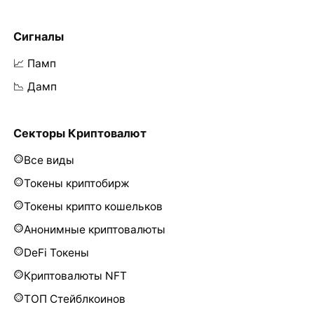
Сигналы
📈 Памп
📉 Дамп
Секторы Криптовалют
Все виды
Токены криптобирж
Токены крипто кошельков
Анонимные криптовалюты
DeFi Токены
Криптовалюты NFT
ТОП Стейблкоинов