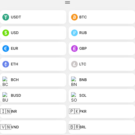
USDT
BTC
USD
RUB
EUR
GBP
ETH
LTC
BCH
BNB
BUSD
SOL
🇮🇳
🇵🇰
INR
PKR
🇻🇳
🇧🇷
VND
BRL