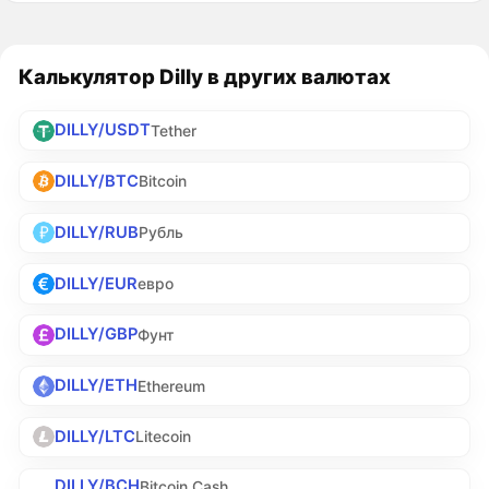
Калькулятор Dilly в других валютах
DILLY/USDT
Tether
DILLY/BTC
Bitcoin
DILLY/RUB
Рубль
DILLY/EUR
евро
DILLY/GBP
Фунт
DILLY/ETH
Ethereum
DILLY/LTC
Litecoin
DILLY/BCH
Bitcoin Cash