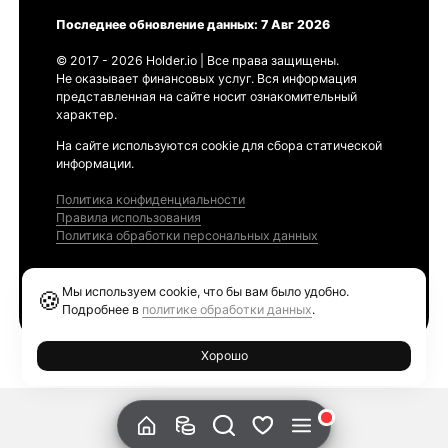
Последнее обновление данных: 7 Авг 2026
© 2017 - 2026 Holder.io | Все права защищены.
Не оказывает финансовых услуг. Вся информация
представленная на сайте носит ознакомительный
характер.
На сайте используются cookie для сбора статической
информации.
Политика конфиденциальности
Правила использования
Политика обработки персональных данных
Продукты
Мы используем cookie, что бы вам было удобно.
🍪
Ethereum GAS Tracker
Подробнее в
политике обработки данных
.
Хорошо