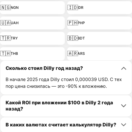
🇳🇬
🇮🇩
NGN
IDR
🇺🇦
🇵🇭
UAH
PHP
🇹🇷
🇧🇩
TRY
BDT
🇹🇭
🇦🇷
THB
ARS
Сколько стоил Dilly год назад?
В начале 2025 года Dilly стоил 0,000039 USD. С тех
пор цена снизилась — это -90% к вложению.
Какой ROI при вложении $100 в Dilly 2 года
назад?
В каких валютах считает калькулятор Dilly?