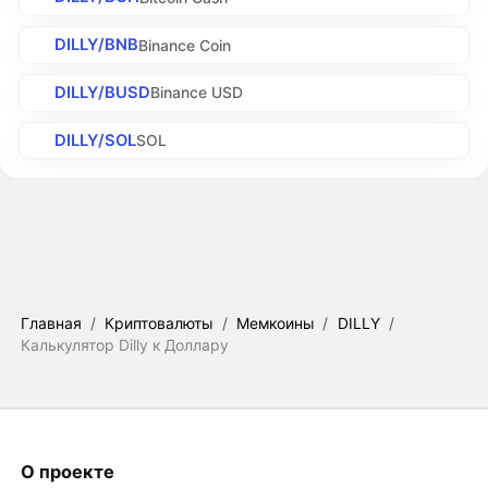
DILLY/BNB
Binance Coin
DILLY/BUSD
Binance USD
DILLY/SOL
SOL
Главная
/
Криптовалюты
/
Мемкоины
/
DILLY
/
Калькулятор Dilly к Доллару
О проекте