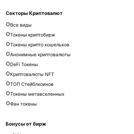
Секторы Криптовалют
Все виды
Токены криптобирж
Токены крипто кошельков
Анонимные криптовалюты
DeFi Токены
Криптовалюты NFT
ТОП Стейблкоинов
Токены метавселенных
Фан токены
Бонусы от бирж