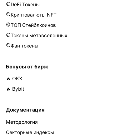
DeFi Токены
Криптовалюты NFT
ТОП Стейблкоинов
Токены метавселенных
Фан токены
Бонусы от бирж
🔥 OKX
🔥 Bybit
Документация
Методология
Секторные индексы