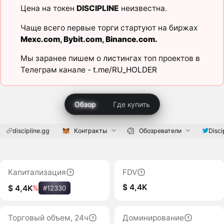
Цена на токен
DISCIPLINE
неизвестна.
Чаще всего первые торги стартуют на биржах
Mexc.com
,
Bybit.com
,
Binance.com
.
Мы заранее пишем о листингах топ проектов в
Телеграм канале -
t.me/RU_HOLDER
Обзор
Где купить
discipline.gg
Контракты
Обозреватели
Disc
Капитализация
FDV
$ 4,4K
$ 4,4K
%
#12330
Торговый объем, 24ч
Доминирование