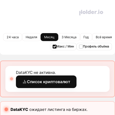
24 часа
Неделя
Месяц
3 Месяца
Год
Всё время
Макс / Мин
Профиль объёма
DataKYC не активна.
Список криптовалют
DataKYC
ожидает листинга на биржах.