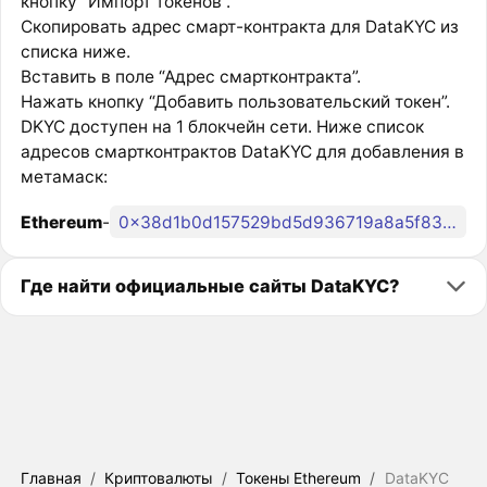
кнопку “Импорт токенов”.
Скопировать адрес смарт-контракта для DataKYC из
списка ниже.
Вставить в поле “Адрес смартконтракта”.
Нажать кнопку “Добавить пользовательский токен”.
DKYC доступен на 1 блокчейн сети. Ниже список
адресов смартконтрактов DataKYC для добавления в
метамаск:
Ethereum
-
0x38d1b0d157529bd5d936719a8a5f8379afb24faa
Где найти официальные сайты DataKYC?
Главная
/
Криптовалюты
/
Токены Ethereum
/
DataKYC