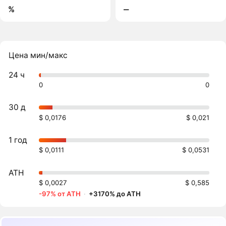
%
‒
Цена мин/макс
24 ч
0
0
30 д
$ 0,0176
$ 0,021
1 год
$ 0,0111
$ 0,0531
ATH
$ 0,0027
$ 0,585
-97% от ATH
·
+3170% до ATH