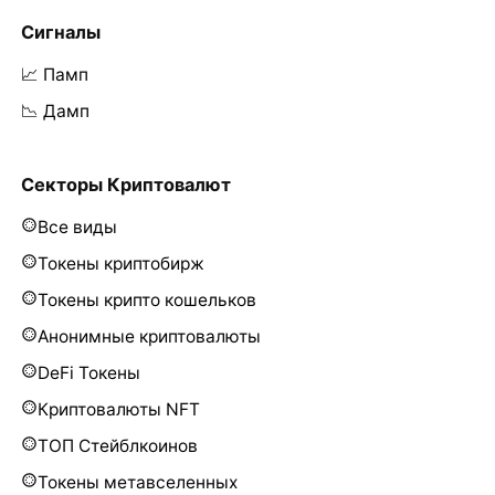
Сигналы
📈 Памп
📉 Дамп
Секторы Криптовалют
Все виды
Токены криптобирж
Токены крипто кошельков
Анонимные криптовалюты
DeFi Токены
Криптовалюты NFT
ТОП Стейблкоинов
Токены метавселенных