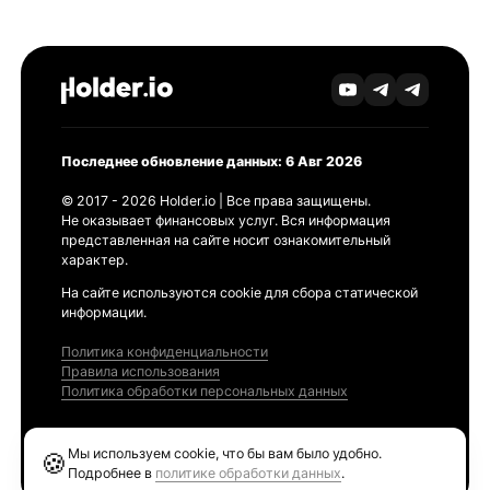
Последнее обновление данных: 6 Авг 2026
© 2017 - 2026 Holder.io | Все права защищены.
Не оказывает финансовых услуг. Вся информация
представленная на сайте носит ознакомительный
характер.
На сайте используются cookie для сбора статической
информации.
Политика конфиденциальности
Правила использования
Политика обработки персональных данных
Продукты
Мы используем cookie, что бы вам было удобно.
🍪
Ethereum GAS Tracker
Подробнее в
политике обработки данных
.