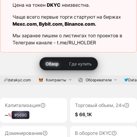
Цена на токен
DKYC
неизвестна.
Чаще всего первые торги стартуют на биржах
Mexc.com
,
Bybit.com
,
Binance.com
.
Мы заранее пишем о листингах топ проектов в
Телеграм канале -
t.me/RU_HOLDER
Обзор
Где купить
datakyc.com
Контракты
Обозреватели
Data
Капитализация
Торговый объем, 24ч
$ 66,1K
‒
%
#5690
Доминирование
В обороте DKYC