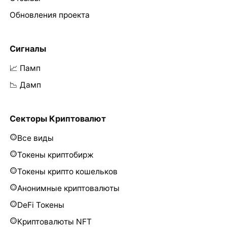
Обновления проекта
Сигналы
📈 Памп
📉 Дамп
Секторы Криптовалют
Все виды
Токены криптобирж
Токены крипто кошельков
Анонимные криптовалюты
DeFi Токены
Криптовалюты NFT