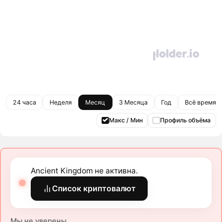
24 часа
Неделя
Месяц
3 Месяца
Год
Всё время
Макс / Мин
Профиль объёма
Ancient Kingdom не активна.
Список криптовалют
Мы не уверены.