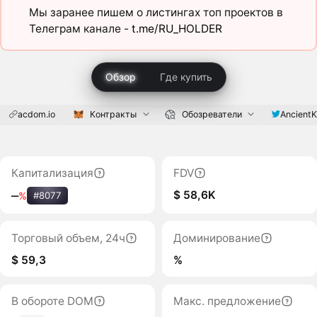
Мы заранее пишем о листингах топ проектов в
Телеграм канале -
t.me/RU_HOLDER
Обзор
Где купить
acdom.io
Контракты
Обозреватели
AncientK
Капитализация
FDV
$ 58,6K
‒
%
#8077
Торговый объем, 24ч
Доминирование
$ 59,3
%
В обороте DOM
Макс. предложение