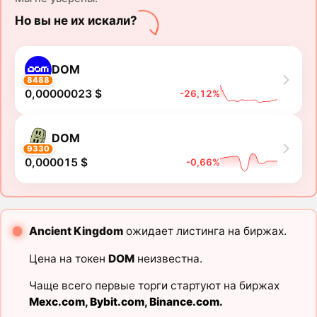
Но вы не их искали?
DOM
8488
0,00000023 $
-26,12%
DOM
9330
0,000015 $
-0,66%
Ancient Kingdom
ожидает листинга на биржах.
Цена на токен
DOM
неизвестна.
Чаще всего первые торги стартуют на биржах
Mexc.com
,
Bybit.com
,
Binance.com
.